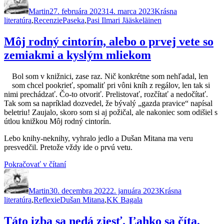
Laury
Martin
27. februára 2023
Sněžné.
14. marca 2023
Krásna
Značky
literatúra
,
Recenzie
Paseka
Kniha,
,
Pasi Ilmari Jääskeläinen
v
ktorej
Môj rodný cintorín, alebo o prvej vete so
sa
zemiakmi a kyslým mliekom
nájde
každý“
Bol som v knižnici, zase raz. Nič konkrétne som nehľadal, len
som chcel pookrieť, spomaliť pri vôni kníh z regálov, len tak si
nimi prechádzať. Čo-to otvoriť. Prelistovať, rozčítať a nedočítať.
Tak som sa napríklad dozvedel, že bývalý „gazda pravice“ napísal
beletriu! Zaujalo, skoro som si aj požičal, ale nakoniec som odišiel s
útlou knižkou Môj rodný cintorín.
Lebo knihy-neknihy, vyhralo jedlo a Dušan Mitana ma veru
presvedčil. Pretože vždy ide o prvú vetu.
„Môj
Pokračovať v čítaní
Autor
Publikované
rodný
Kategórie
cintorín,
Martin
30. decembra 2022
alebo
2. januára 2023
Krásna
Značky
literatúra
,
Reflexie
Dušan Mitana
o
,
KK Bagala
prvej
vete
Táto izba sa nedá zjesť. Ľahko sa číta,