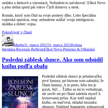
smútku a útekoch a väzeniach. Nebudem to naťahovať: Eškol Nevo
a jeho debut spred pár rokov Čtyři domovy a stesk.
Román, ktorý som čítal na svoje pomery dlho. Lebo špeciálna
vojenská operácia, resp. nebudeme urážať svoju inteligenciu,
skrátka a dobre: vojna.
„Čtyři
Pokračovať v čítaní
Autor
Publikované
domovy
Kategórie
a
Martin
31. marca 2022
stesk.
31. marca 2022
Krásna
Značky
literatúra
,
Recenzie
,
Reflexie
Ako
Eškol Nevo
,
Pistorius & Olšanská
utiecť
z
Poslední záblesk slunce. Ako som odsúdil
vlastného
knihu podľa obalu
väzenia“
Poslední záblesk slunce je prisámvačku
prvé fantasy, pri ktorom som zabudol, že
čítam fantasy. A to preto, lebo ten je
jazyk, štýl… Ťažko sa mi to verbalizuje,
ale zavše mi pri čítaní zaletela myseľ k
lyrizovanej próze. Kay totiž nepísal
knihu, on maľoval, skladal mozaiku
obrazov. Niektoré fragmenty zobrazovali