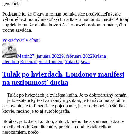
generácie.
Podstatné je, že Ogawin román ponúka síce predvídateľný, ale
výborný text hodný niekoľkých riadkov aj na tomto mieste. A to aj
napriek tomu, že obálka hovorí čosi o orwellovskom románe, čím
trochu zavádza.
„Ostrov
Pokračovať v čítaní
Autor
Publikované
bez
Kategórie
pamäti.
Martin
27. januára 2022
Keď
9. februára 2022
Krásna
Značky
literatúra
,
Recenzie
,
Sci-fi
pamäťová
Lindeni
,
Yoko Ogawa
polícia
zasahuje“
Tulák po hviezdach. Londonov manifest
na nezlomnosť ducha
Tulák po hviezdach je zvláštna kniha. Je to dobrodružný román,
je to ezoterický text zafŕkaný mystikou, je to návod na astrálne
cestovanie, je to filozofické pojednanie, je to sociologická štúdia a
ktovie, možno je to aj autobiografia.
Skrátka, je to Jack London, autor, ktorého diela som nachádzal v
sekcii dobrodružnej literatúry pre deti a dodnes tak celkom
nerozumiem, prečo.