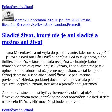
„Tulák
Pokračovať v čítaní
Autor
Publikované
po
Kategórie
hviezdach.
Martin
29. decembra 2021
Londonov
4. januára 2022
Krásna
Značky
literatúra
,
Recenzie
,
Reflexie
manifest
Jack London
,
Premedia
na
nezlomnosť
Sladký život, ktorý nie je ani sladký a
ducha“
možno ani život
Jana Micenková sa mi vryla do pamäti v aute, kde som si vypočul
jej rozhlasovú hru Pán Hybš tu nebýva. Bol to taký horor, alebo
thriller, alebo čo, v ktorom mladá recepčná zachraňuje kohosi
týraného v hotelovej izbe, aby sa ukázalo, že to vlastne nie je tak
úplne tak. Podrobnosti si už presne nepamätám, zostal len pocit
ťažkej depresie. Niečo ako Sladký život. To je autorkina
poviedková zbierka, po ktorej dočítaní vo mne zostala pachuť
cynizmu, depresie, zmaru, nešťastia a priehrštia vulgarizmov.
A ono to vlastne nemusí byť vyslovene zle, občas aj niečo mútne
človeku do života treba, napríklad poldeci borovičky, ale keď si dáte
naraz celú fľašu… Nič moc, čo si budeme hovoriť.
„Sladký
Pokračovať v čítaní