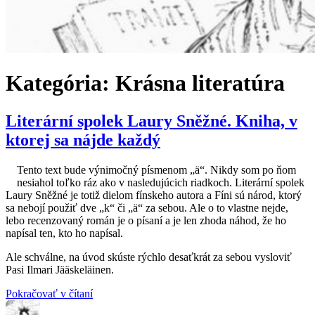
Kategória:
Krásna literatúra
Literární spolek Laury Sněžné. Kniha, v
ktorej sa nájde každý
Tento text bude výnimočný písmenom „ä“. Nikdy som po ňom
nesiahol toľko ráz ako v nasledujúcich riadkoch. Literární spolek
Laury Sněžné je totiž dielom fínskeho autora a Fíni sú národ, ktorý
sa nebojí použiť dve „k“ či „ä“ za sebou. Ale o to vlastne nejde,
lebo recenzovaný román je o písaní a je len zhoda náhod, že ho
napísal ten, kto ho napísal.
Ale schválne, na úvod skúste rýchlo desaťkrát za sebou vysloviť
Pasi Ilmari Jääskeläinen.
„Literární
Pokračovať v čítaní
Autor
Publikované
spolek
Kategórie