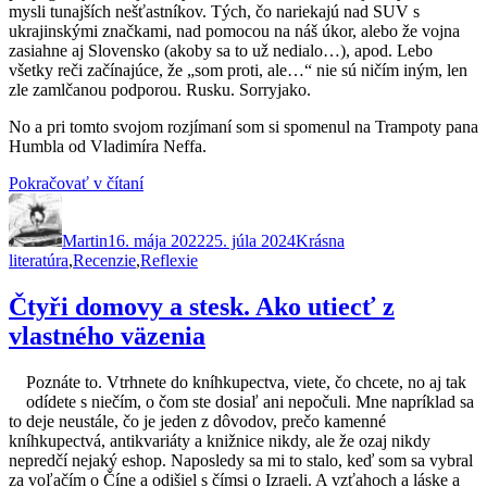
mysli tunajších nešťastníkov. Tých, čo nariekajú nad SUV s
ukrajinskými značkami, nad pomocou na náš úkor, alebo že vojna
zasiahne aj Slovensko (akoby sa to už nedialo…), apod. Lebo
všetky reči začínajúce, že „som proti, ale…“ nie sú ničím iným, len
zle zamlčanou podporou. Rusku. Sorryjako.
No a pri tomto svojom rozjímaní som si spomenul na Trampoty pana
Humbla od Vladimíra Neffa.
„Trampoty
Pokračovať v čítaní
Autor
Publikované
pana
Kategórie
Humbla
Martin
16. mája 2022
alebo
25. júla 2024
Krásna
literatúra
,
Recenzie
,
Reflexie
o
ľuďoch,
proti
Čtyři domovy a stesk. Ako utiecť z
ktorým
vlastného väzenia
sa
nedá
brániť“
Poznáte to. Vtrhnete do kníhkupectva, viete, čo chcete, no aj tak
odídete s niečím, o čom ste dosiaľ ani nepočuli. Mne napríklad sa
to deje neustále, čo je jeden z dôvodov, prečo kamenné
kníhkupectvá, antikvariáty a knižnice nikdy, ale že ozaj nikdy
nepredčí nejaký eshop. Naposledy sa mi to stalo, keď som sa vybral
za voľačím o Číne a odišiel s čímsi o Izraeli. A vzťahoch a láske a