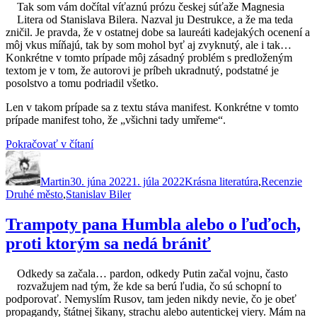
Tak som vám dočítal víťaznú prózu českej súťaže Magnesia
Litera od Stanislava Bilera. Nazval ju Destrukce, a že ma teda
zničil. Je pravda, že v ostatnej dobe sa laureáti kadejakých ocenení a
môj vkus míňajú, tak by som mohol byť aj zvyknutý, ale i tak…
Konkrétne v tomto prípade môj zásadný problém s predloženým
textom je v tom, že autorovi je príbeh ukradnutý, podstatné je
posolstvo a tomu podriadil všetko.
Len v takom prípade sa z textu stáva manifest. Konkrétne v tomto
prípade manifest toho, že „všichni tady umřeme“.
„Destrukce,
Pokračovať v čítaní
Autor
Publikované
alebo
Kategórie
Zn
ako
Martin
30. júna 2022
som
1. júla 2022
Krásna literatúra
,
Recenzie
Druhé město
,
Stanislav Biler
sa
nechal
zničiť
Trampoty pana Humbla alebo o ľuďoch,
Magnesiou
proti ktorým sa nedá brániť
Literou“
Odkedy sa začala… pardon, odkedy Putin začal vojnu, často
rozvažujem nad tým, že kde sa berú ľudia, čo sú schopní to
podporovať. Nemyslím Rusov, tam jeden nikdy nevie, čo je obeť
propagandy, štátnej šikany, strachu alebo autentickej viery. Mám na