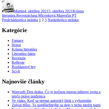
Autor
Publikované
život,
Kategórie
ktorý
Martin
4. októbra 2021
nie
5. októbra 2021
Krásna
Značky
literatúra
,
Recenzie
Jana Micenková
je
,
Marenčin PT
Stránkovanie
Stránka
Stránka
Stránka
Predchádzajúca stránka
ani
1
2
3
Nasledujúca stránka
sladký
príspevkov
a
Kategórie
možno
ani
Fantasy
život“
Horor
Krásna literatúra
Literatúra faktu
Recenzie
Reflexie
Rozhlasové hry
Sci-fi
Najnovšie články
Warcraft: Den draka. Čo je nočnou morou pilierov sveta a
prečo práve praženica
Ve vlaku. Keď sa stretne autorský blok s vyhorením
Zpívat bříze. To najdôležitejšie sa deje v tichu medzi nami