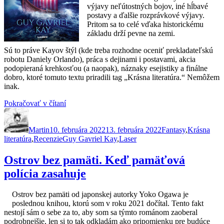
výjavy neľútostných bojov, iné hĺbavé
postavy a ďalšie rozprávkové výjavy.
Pritom sa to celé vďaka historickému
základu drží pevne na zemi.
Sú to práve Kayov štýl (kde treba rozhodne oceniť prekladateľskú
robotu Daniely Orlando), práca s dejinami i postavami, akcia
podopieraná krehkosťou (a naopak), náznaky esejistiky a finálne
dobro, ktoré tomuto textu priradili tag „Krásna literatúra.“ Nemôžem
inak.
„Poslední
Pokračovať v čítaní
Autor
Publikované
záblesk
Kategórie
slunce.
Martin
10. februára 2022
Ako
13. februára 2022
Fantasy
,
Krásna
Značky
literatúra
,
Recenzie
Guy Gavriel Kay
som
,
Laser
odsúdil
knihu
Ostrov bez pamäti. Keď pamäťová
podľa
polícia zasahuje
obalu“
Ostrov bez pamäti od japonskej autorky Yoko Ogawa je
poslednou knihou, ktorú som v roku 2021 dočítal. Tento fakt
nestojí sám o sebe za to, aby som sa týmto románom zaoberal
podrobnejšie, len si to tak odkladám ako pripomienku pre budúce