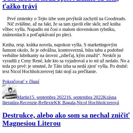
so
ťažko trávi
zemiakmi
a
kyslým
Prvé zmienky o Tejto izbe som prvýkrát zachytil na Goodreads.
mliekom“
Nič zvláštne, až na fakt, že sa tam zjavili ešte skôr, než kniha
vôbec vyšla. Napadlo mi čosi o malom slovenskom rybníku,
známostiach a potľapkávaní po pleci.
Kniha, resp. krátka novela, napokon vyšla. S marketingovým
šumom okolo, že je odvážna, kontroverzná, búra tabu a podobné
verbálne lubrikanty na úrovni „zdieľaj, kým zmažú“. Neskôr ju
vyradili z Ceny René, kde kto sa vyjadroval a to mi už nedalo. No a
teda po prvé: je smutné, že Táto izba sa nedá zjesť vyšla. Po druhé:
text Nicol Hochholczerovej fakt stojí za prečítanie.
„Táto
Pokračovať v čítaní
Autor
Publikované
izba
Kategórie
sa
Martin
15. septembra 2022
nedá
16. septembra 2022
Krásna
Značky
literatúra
,
Recenzie
,
Reflexie
zjesť.
KK Bagala
,
Nicol Hochholczerová
Ľahko
sa
Destrukce, alebo ako som sa nechal zničiť
číta,
Magnesiou Literou
ťažko
trávi“