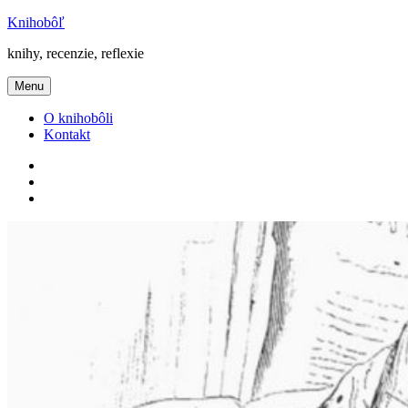
Prejsť
Knihobôľ
na
knihy, recenzie, reflexie
obsah
Menu
O knihobôli
Kontakt
Knihobôľ
na
Knihobôľ
Facebooku
na
E-
Instagrame
mail