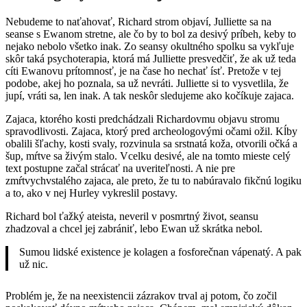
Nebudeme to naťahovať, Richard strom objaví, Julliette sa na
seanse s Ewanom stretne, ale čo by to bol za desivý príbeh, keby to
nejako nebolo všetko inak. Zo seansy okultného spolku sa vykľuje
skôr taká psychoterapia, ktorá má Julliette presvedčiť, že ak už teda
cíti Ewanovu prítomnosť, je na čase ho nechať ísť. Pretože v tej
podobe, akej ho poznala, sa už nevráti. Julliette si to vysvetlila, že
jupí, vráti sa, len inak. A tak neskôr sledujeme ako kočíkuje zajaca.
Zajaca, ktorého kosti predchádzali Richardovmu objavu stromu
spravodlivosti. Zajaca, ktorý pred archeologovými očami ožil. Kĺby
obalili šľachy, kosti svaly, rozvinula sa srstnatá koža, otvorili očká a
šup, mŕtve sa živým stalo. Vcelku desivé, ale na tomto mieste celý
text postupne začal strácať na uveriteľnosti. A nie pre
zmŕtvychvstalého zajaca, ale preto, že tu to nabúravalo fikčnú logiku
a to, ako v nej Hurley vykreslil postavy.
Richard bol ťažký ateista, neveril v posmrtný život, seansu
zhadzoval a chcel jej zabrániť, lebo Ewan už skrátka nebol.
Sumou lidské existence je kolagen a fosforečnan vápenatý. A pak
už nic.
Problém je, že na neexistencii zázrakov trval aj potom, čo zočil