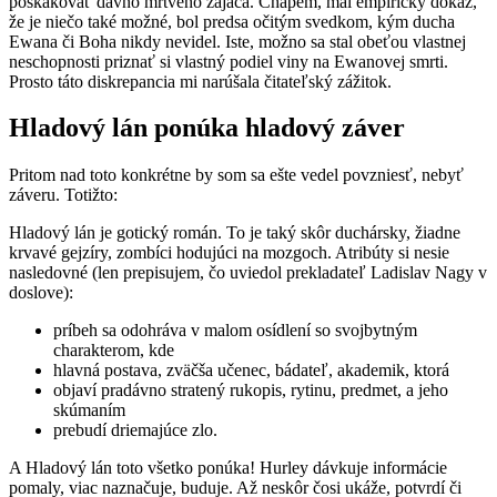
poskakovať dávno mŕtveho zajaca. Chápem, mal empirický dôkaz,
že je niečo také možné, bol predsa očitým svedkom, kým ducha
Ewana či Boha nikdy nevidel. Iste, možno sa stal obeťou vlastnej
neschopnosti priznať si vlastný podiel viny na Ewanovej smrti.
Prosto táto diskrepancia mi narúšala čitateľský zážitok.
Hladový lán ponúka hladový záver
Pritom nad toto konkrétne by som sa ešte vedel povzniesť, nebyť
záveru. Totižto:
Hladový lán je gotický román. To je taký skôr duchársky, žiadne
krvavé gejzíry, zombíci hodujúci na mozgoch. Atribúty si nesie
nasledovné (len prepisujem, čo uviedol prekladateľ Ladislav Nagy v
doslove):
príbeh sa odohráva v malom osídlení so svojbytným
charakterom, kde
hlavná postava, zväčša učenec, bádateľ, akademik, ktorá
objaví pradávno stratený rukopis, rytinu, predmet, a jeho
skúmaním
prebudí driemajúce zlo.
A Hladový lán toto všetko ponúka! Hurley dávkuje informácie
pomaly, viac naznačuje, buduje. Až neskôr čosi ukáže, potvrdí či