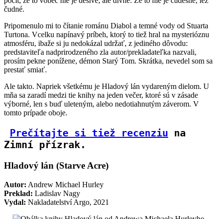
pocit, že to vôbec nie je desivé, ale divné. Že to nie je čudesné, lež
čudné.
Pripomenulo mi to čítanie románu Diabol a temné vody od Stuarta
Turtona. Vcelku napínavý príbeh, ktorý to tiež hral na mysterióznu
atmosféru, ibaže si ju nedokázal udržať, z jediného dôvodu:
predstaviteľa nadprirodzeného zla autor/prekladateľka nazvali,
prosím pekne ponížene, démon Starý Tom. Skrátka, nevedel som sa
prestať smiať.
Ale takto. Napriek všetkému je Hladový lán vydareným dielom. U
mňa sa zaradí medzi tie knihy na jeden večer, ktoré sú v zásade
výborné, len s buď uleteným, alebo nedotiahnutým záverom. V
tomto prípade oboje.
Prečítajte si tiež recenziu
 na 
Zimní přízrak.
Hladový lán (Starve Acre)
Autor:
Andrew Michael Hurley
Preklad:
Ladislav Nagy
Vydal:
Nakladatelství Argo, 2021