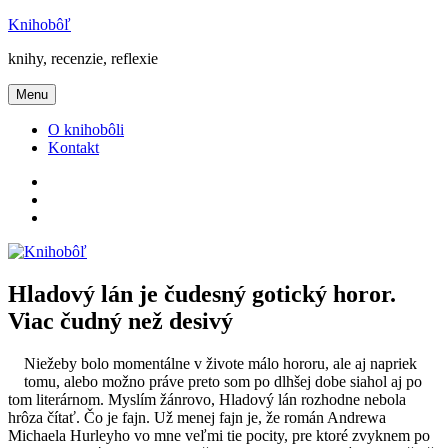
Prejsť
Knihobôľ
na
knihy, recenzie, reflexie
obsah
Menu
O knihobôli
Kontakt
Knihobôľ
na
Knihobôľ
Facebooku
na
E-
Instagrame
mail
Hladový lán je čudesný gotický horor.
Viac čudný než desivý
Niežeby bolo momentálne v živote málo hororu, ale aj napriek
tomu, alebo možno práve preto som po dlhšej dobe siahol aj po
tom literárnom. Myslím žánrovo, Hladový lán rozhodne nebola
hrôza čítať. Čo je fajn. Už menej fajn je, že román Andrewa
Michaela Hurleyho vo mne veľmi tie pocity, pre ktoré zvyknem po