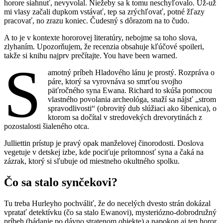
horore siahnuť, nevyvolal. Niežeby sa k tomu neschyľovalo. Už-už
mi vlasy začali dupkom vstávať, tep sa zrýchľovať, potné žľazy
pracovať, no zrazu koniec. Čudesný s dôrazom na to čudo.
A to je v kontexte hororovej literatúry, nebojme sa toho slova,
zlyhaním. Upozorňujem, že recenzia obsahuje kľúčové spoileri,
takže si knihu najprv prečítajte. You have been warned.
S
amotný príbeh Hladového lánu je prostý. Rozpráva o
páre, ktorý sa vyrovnáva so smrťou svojho
päťročného syna Ewana. Richard to skúša pomocou
vlastného povolania archeológa, snaží sa nájsť „strom
spravodlivosti“ (obrovitý dub slúžiaci ako šibenica), o
ktorom sa dočítal v stredovekých drevorytinách z
pozostalosti šialeného otca.
Julliettin prístup je pravý opak manželovej činorodosti. Doslova
vegetuje v detskej izbe, kde pociťuje prítomnosť syna a čaká na
zázrak, ktorý si sľubuje od miestneho okultného spolku.
Čo sa stalo synčekovi?
Tu treba Hurleyho pochváliť, že do necelých dvesto strán dokázal
vpratať detektívku (čo sa stalo Ewanovi), mysteriózno-dobrodružný
príbeh (bádanie po dávno stratenom objekte) a napokon aj ten horor