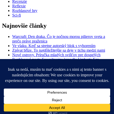
Recenzie
Reflexie
Rozhlasové hry
Sci-fi
Najnovšie články
Warcraft: Den draka. Čo je nočnou morou pilierov sveta a
prečo práve praženica
Ve vlaku. Keď sa stretne autorský blok s vyhorením
Zpívat bříze. To najdôležitejšie sa deje v tichu medzi nami
Nové ostrovy. Príručka mladých svišťov pre dospelých
Rozhlasová pocta Foucaltovmu kyvadlu Umberta Eca
Hľadať:
Vyhľadávanie
O knihobôli
Kontakt
Knihobôľ
na
Knihobôľ
Facebooku
na
E-
Instagrame
mail
Knihobôľ
Zásady ochrany osobných údajov
Hrdo poháňa
WordPress