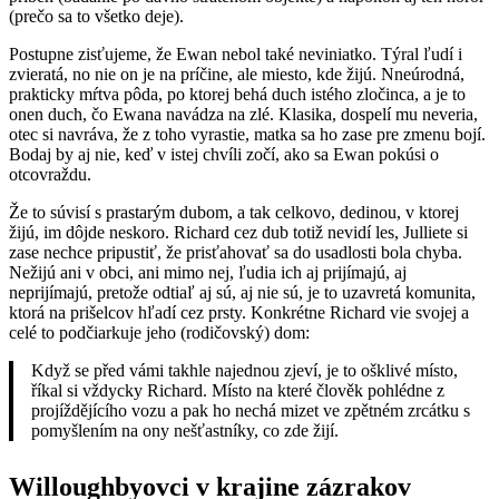
(prečo sa to všetko deje).
Postupne zisťujeme, že Ewan nebol také neviniatko. Týral ľudí i
zvieratá, no nie on je na príčine, ale miesto, kde žijú. Nneúrodná,
prakticky mŕtva pôda, po ktorej behá duch istého zločinca, a je to
onen duch, čo Ewana navádza na zlé. Klasika, dospelí mu neveria,
otec si navráva, že z toho vyrastie, matka sa ho zase pre zmenu bojí.
Bodaj by aj nie, keď v istej chvíli zočí, ako sa Ewan pokúsi o
otcovraždu.
Že to súvisí s prastarým dubom, a tak celkovo, dedinou, v ktorej
žijú, im dôjde neskoro. Richard cez dub totiž nevidí les, Julliete si
zase nechce pripustiť, že prisťahovať sa do usadlosti bola chyba.
Nežijú ani v obci, ani mimo nej, ľudia ich aj prijímajú, aj
neprijímajú, pretože odtiaľ aj sú, aj nie sú, je to uzavretá komunita,
ktorá na prišelcov hľadí cez prsty. Konkrétne Richard vie svojej a
celé to podčiarkuje jeho (rodičovský) dom:
Když se před vámi takhle najednou zjeví, je to ošklivé místo,
říkal si vždycky Richard. Místo na které člověk pohlédne z
projíždějícího vozu a pak ho nechá mizet ve zpětném zrcátku s
pomyšlením na ony nešťastníky, co zde žijí.
Willoughbyovci v krajine zázrakov