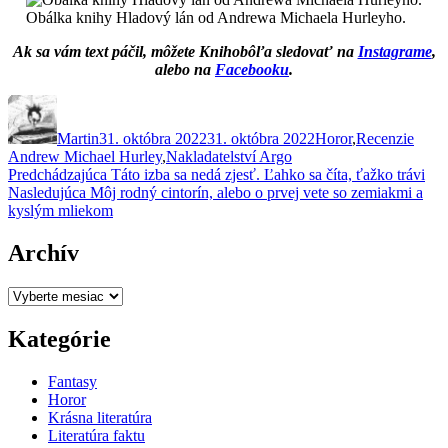
Obálka knihy Hladový lán od Andrewa Michaela Hurleyho.
Ak sa vám text páčil, môžete Knihobôľa sledovať na
Instagrame
,
alebo na
Facebooku
.
Autor
Publikované
Kategórie
Znač
Martin
31. októbra 2022
31. októbra 2022
Horor
,
Recenzie
Andrew Michael Hurley
,
Nakladatelství Argo
Navigácia
Predchádzajúci
Predchádzajúca
Táto izba sa nedá zjesť. Ľahko sa číta, ťažko trávi
Ďalší
článok:
Nasledujúca
Môj rodný cintorín, alebo o prvej vete so zemiakmi a
v
článok:
kyslým mliekom
článku
Archív
Archív
Kategórie
Fantasy
Horor
Krásna literatúra
Literatúra faktu