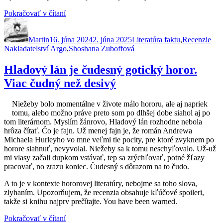
„Věk
Pokračovať v čítaní
Autor
Publikované
kapitalismu
Kategórie
Zna
dohledu.
Martin
16. júna 2024
Ako
2. júna 2025
Literatúra faktu
,
Recenzie
Nakladatelství Argo
prebieha
,
Shoshana Zuboffová
boj
o
Hladový lán je čudesný gotický horor.
budúcnosť
Viac čudný než desivý
ľudstva“
Niežeby bolo momentálne v živote málo hororu, ale aj napriek
tomu, alebo možno práve preto som po dlhšej dobe siahol aj po
tom literárnom. Myslím žánrovo, Hladový lán rozhodne nebola
hrôza čítať. Čo je fajn. Už menej fajn je, že román Andrewa
Michaela Hurleyho vo mne veľmi tie pocity, pre ktoré zvyknem po
horore siahnuť, nevyvolal. Niežeby sa k tomu neschyľovalo. Už-už
mi vlasy začali dupkom vstávať, tep sa zrýchľovať, potné žľazy
pracovať, no zrazu koniec. Čudesný s dôrazom na to čudo.
A to je v kontexte hororovej literatúry, nebojme sa toho slova,
zlyhaním. Upozorňujem, že recenzia obsahuje kľúčové spoileri,
takže si knihu najprv prečítajte. You have been warned.
„Hladový
Pokračovať v čítaní