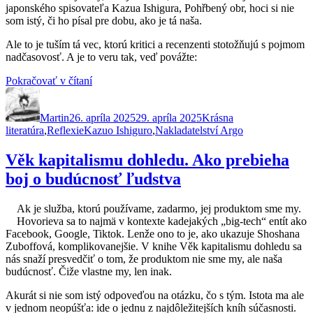
japonského spisovateľa Kazua Ishigura, Pohřbený obr, hoci si nie
som istý, či ho písal pre dobu, ako je tá naša.
Ale to je tuším tá vec, ktorú kritici a recenzenti stotožňujú s pojmom
nadčasovosť. A je to veru tak, veď povážte:
„Pohřbený
Pokračovať v čítaní
Autor
Publikované
obr.
Kategórie
Hmla
Martin
26. apríla 2025
pamäti
29. apríla 2025
Krásna
Značky
literatúra
,
Reflexie
Kazuo Ishiguro
ako
,
Nakladatelství Argo
obrana
pred
Věk kapitalismu dohledu. Ako prebieha
násilím“
boj o budúcnosť ľudstva
Ak je služba, ktorú používame, zadarmo, jej produktom sme my.
Hovorieva sa to najmä v kontexte kadejakých „big-tech“ entít ako
Facebook, Google, Tiktok. Lenže ono to je, ako ukazuje Shoshana
Zuboffová, komplikovanejšie. V knihe Věk kapitalismu dohledu sa
nás snaží presvedčiť o tom, že produktom nie sme my, ale naša
budúcnosť. Čiže vlastne my, len inak.
Akurát si nie som istý odpoveďou na otázku, čo s tým. Istota ma ale
v jednom neopúšťa: ide o jednu z najdôležitejších kníh súčasnosti.