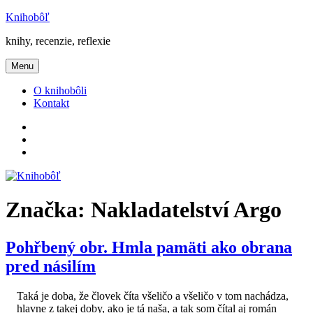
Prejsť
Knihobôľ
na
knihy, recenzie, reflexie
obsah
Menu
O knihobôli
Kontakt
Knihobôľ
na
Knihobôľ
Facebooku
na
E-
Instagrame
mail
Značka:
Nakladatelství Argo
Pohřbený obr. Hmla pamäti ako obrana
pred násilím
Taká je doba, že človek číta všeličo a všeličo v tom nachádza,
hlavne z takej doby, ako je tá naša, a tak som čítal aj román