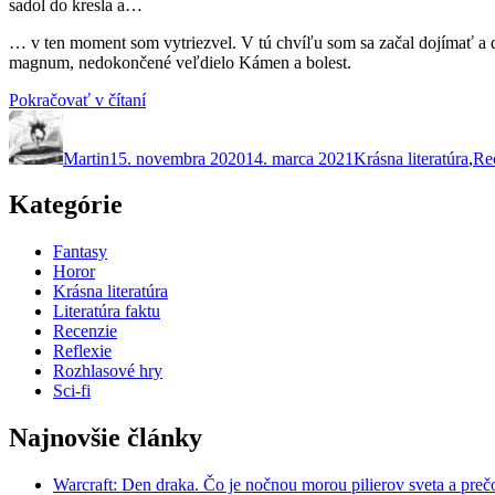
sadol do kresla a…
… v ten moment som vytriezvel. V tú chvíľu som sa začal dojímať a doj
magnum, nedokončené veľdielo Kámen a bolest.
„Kámen
Pokračovať v čítaní
Autor
Publikované
a
Kategórie
bolest
Martin
15. novembra 2020
ako
14. marca 2021
Krásna literatúra
,
Re
cesta
ku
Kategórie
kráse.
Nad
Fantasy
románom
Horor
Karla
Krásna literatúra
Schulza“
Literatúra faktu
Recenzie
Reflexie
Rozhlasové hry
Sci-fi
Najnovšie články
Warcraft: Den draka. Čo je nočnou morou pilierov sveta a preč