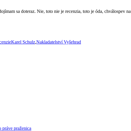
ímam sa doteraz. Nie, toto nie je recenzia, toto je óda, chválospev na 
Značky
cenzie
Karel Schulz
,
Nakladatelství Vyšehrad
o práve praženica