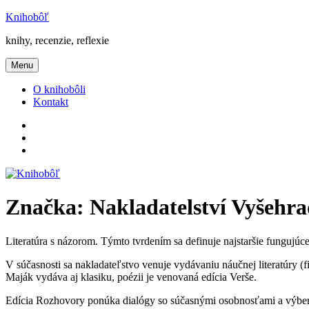
Prejsť
Knihobôľ
na
knihy, recenzie, reflexie
obsah
Menu
O knihobôli
Kontakt
Knihobôľ
na
Knihobôľ
Facebooku
na
E-
Instagrame
mail
Značka:
Nakladatelství Vyšehr
Literatúra s názorom. Týmto tvrdením sa definuje najstaršie fungujúc
V súčasnosti sa nakladateľstvo venuje vydávaniu náučnej literatúry (filo
Maják vydáva aj klasiku, poézii je venovaná edícia Verše.
Edícia Rozhovory ponúka dialógy so súčasnými osobnosťami a výbero