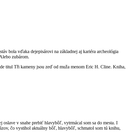
stáv bola vďaka dejepisárovi na základnej aj kariéra archeológia
 Alebo zubárom.
ade titul Tři kameny jsou zeď od muža menom Eric H. Cline. Kniha,
rej oslave v snahe prebiť hlavybôľ, vytrmácal som sa do mesta. I
zov, čo vystihol aktuálny bôľ, hlavybôľ, schmatol som tú knihu,