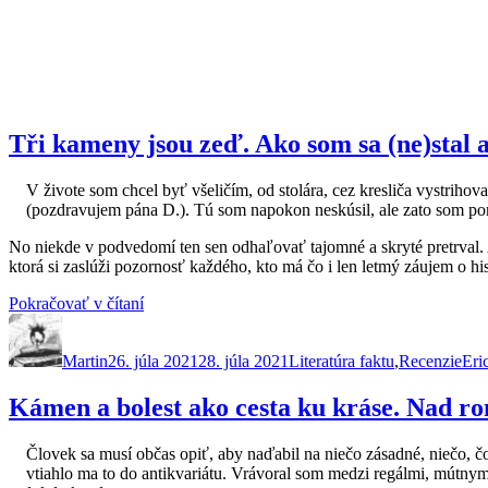
Tři kameny jsou zeď. Ako som sa (ne)stal
V živote som chcel byť všeličím, od stolára, cez kresliča vystriho
(pozdravujem pána D.). Tú som napokon neskúsil, ale zato som po
No niekde v podvedomí ten sen odhaľovať tajomné a skryté pretrval.
ktorá si zaslúži pozornosť každého, kto má čo i len letmý záujem o his
„Tři
Pokračovať v čítaní
Autor
Publikované
kameny
Kategórie
Zna
jsou
Martin
26. júla 2021
zeď.
28. júla 2021
Literatúra faktu
,
Recenzie
Eri
Ako
som
Kámen a bolest ako cesta ku kráse. Nad 
sa
(ne)stal
Človek sa musí občas opiť, aby naďabil na niečo zásadné, niečo, čo 
archeológom“
vtiahlo ma to do antikvariátu. Vrávoral som medzi regálmi, mútnym