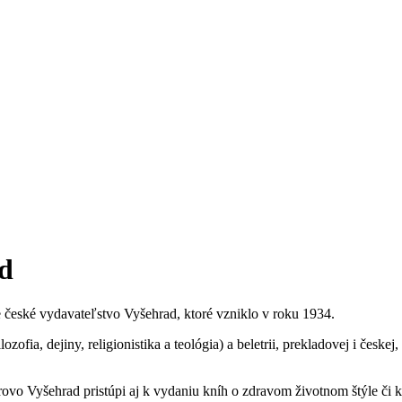
ad
e české vydavateľstvo Vyšehrad, ktoré vzniklo v roku 1934.
zofia, dejiny, religionistika a teológia) a beletrii, prekladovej i českej
vo Vyšehrad pristúpi aj k vydaniu kníh o zdravom životnom štýle či 