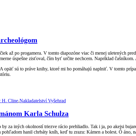
 archeológom
vačiek až po progamera. V tomto diapozóne viac či menej uletených pred
merne úspešne zisťoval, čím byť určite nechcem. Napríklad čašníkom.
 A opäť sú to práve knihy, ktoré mi ho pomáhajú naplniť. V tomto príp
tóriu.
čky
c H. Cline
,
Nakladatelství Vyšehrad
románom Karla Schulza
by za iných okolností triezve rácio prehliadlo. Tak i ja, po akejsi buja
 pohľadom hanil chrbáty kníh, keď tu zrazu: Kámen a bolest. Ó áno, ná