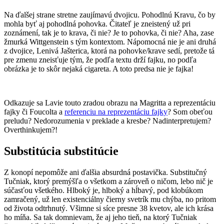
Na ďalšej strane stretne zaujímavú dvojicu. Pohodlnú Kravu, čo by
mohla byť aj pohodlná pohovka. Čitateľ je zneistený už pri
zoznámení, tak je to krava, či nie? Je to pohovka, či nie? Aha, zase
žmurká Wittgenstein s tým kontextom. Nápomocná nie je ani druhá
z dvojice, Lenivá Jašterica, ktorá na pohovke/krave sedí, pretože tá
pre zmenu zneisťuje tým, že podľa textu drží fajku, no podľa
obrázka je to skôr nejaká cigareta. A toto predsa nie je fajka!
Odkazuje sa Lavie touto zradou obrazu na Magritta a reprezentáciu
fajky či Foucolta a
referenciu na reprezentáciu fajky
? Som obeťou
preludu? Nedorozumenia v preklade a kresbe? Nadinterpretujem?
Overthinkujem?!
Substitúcia substitúcie
Z konopí nepomôže ani ďalšia absurdná postavička. Substitučný
Tučniak, ktorý premýšľa o všetkom a zároveň o ničom, lebo nič je
súčasťou všetkého. Hlboký je, hlboký a hĺbavý, pod klobúkom
zamračený, už len existenciálny čierny svetrík mu chýba, no pritom
od života odtrhnutý. Všimne si síce presne 38 kvetov, ale ich krása
ho míňa. Sa tak domnievam, že aj jeho tieň, na ktorý Tučniak