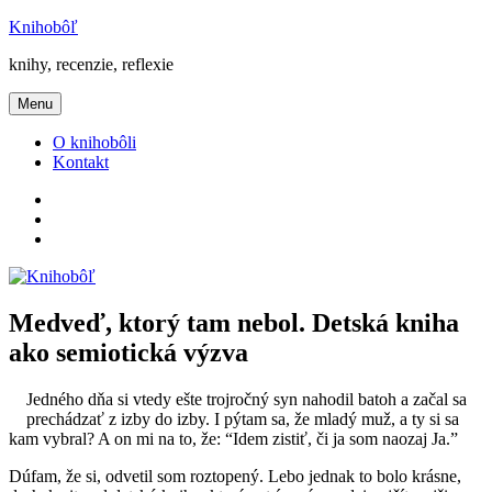
Prejsť
Knihobôľ
na
knihy, recenzie, reflexie
obsah
Menu
O knihobôli
Kontakt
Knihobôľ
na
Knihobôľ
Facebooku
na
E-
Instagrame
mail
Medveď, ktorý tam nebol. Detská kniha
ako semiotická výzva
Jedného dňa si vtedy ešte trojročný syn nahodil batoh a začal sa
prechádzať z izby do izby. I pýtam sa, že mladý muž, a ty si sa
kam vybral? A on mi na to, že: “Idem zistiť, či ja som naozaj Ja.”
Dúfam, že si, odvetil som roztopený. Lebo jednak to bolo krásne,