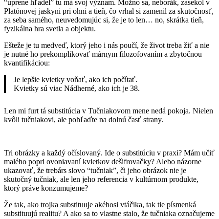
“uprene hľadel” tu má svoj význam. Možno sa, neborák, zasekol v
Platónovej jaskyni pri ohni a tieň, čo vrhal si zamenil za skutočnosť,
za seba samého, neuvedomujúc si, že je to len… no, skrátka tieň,
fyzikálna hra svetla a objektu.
Ešteže je tu medveď, ktorý jeho i nás poučí, že život treba žiť a nie
je nutné ho prekomplikovať márnym filozofovaním a zbytočnou
kvantifikáciou:
Je lepšie kvietky voňať, ako ich počítať.
Kvietky sú viac Nádherné, ako ich je 38.
Len mi furt tá substitúcia v Tučniakovom mene nedá pokoja. Nielen
kvôli tučniakovi, ale pohľaďte na dolnú časť strany.
Tri obrázky a každý očíslovaný. Ide o substitúciu v praxi? Mám učiť
malého popri ovoniavaní kvietkov dešifrovačky? Alebo názorne
ukazovať, že trebárs slovo “tučniak”, či jeho obrázok nie je
skutočný tučniak, ale len jeho referencia v kultúrnom produkte,
ktorý práve konzumujeme?
Že tak, ako trojka substituuje akéhosi vtáčika, tak tie písmenká
substituujú realitu? A ako sa to vlastne stalo, že tučniaka označujeme