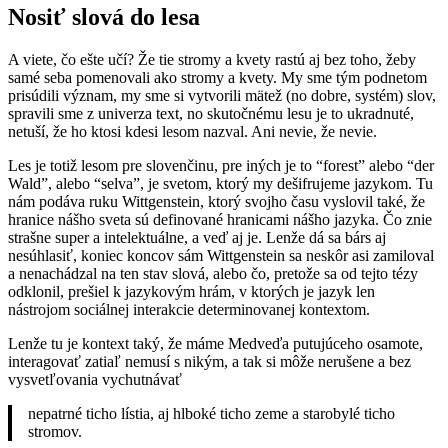
Nosiť slová do lesa
A viete, čo ešte učí? Že tie stromy a kvety rastú aj bez toho, žeby
samé seba pomenovali ako stromy a kvety. My sme tým podnetom
prisúdili význam, my sme si vytvorili mätež (no dobre, systém) slov,
spravili sme z univerza text, no skutočnému lesu je to ukradnuté,
netuší, že ho ktosi kdesi lesom nazval. Ani nevie, že nevie.
Les je totiž lesom pre slovenčinu, pre iných je to “forest” alebo “der
Wald”, alebo “selva”, je svetom, ktorý my dešifrujeme jazykom. Tu
nám podáva ruku Wittgenstein, ktorý svojho času vyslovil také, že
hranice nášho sveta sú definované hranicami nášho jazyka. Čo znie
strašne super a intelektuálne, a veď aj je. Lenže dá sa bárs aj
nesúhlasiť, koniec koncov sám Wittgenstein sa neskôr asi zamiloval
a nenachádzal na ten stav slová, alebo čo, pretože sa od tejto tézy
odklonil, prešiel k jazykovým hrám, v ktorých je jazyk len
nástrojom sociálnej interakcie determinovanej kontextom.
Lenže tu je kontext taký, že máme Medveďa putujúceho osamote,
interagovať zatiaľ nemusí s nikým, a tak si môže nerušene a bez
vysvetľovania vychutnávať
nepatrné ticho lístia, aj hlboké ticho zeme a starobylé ticho
stromov.