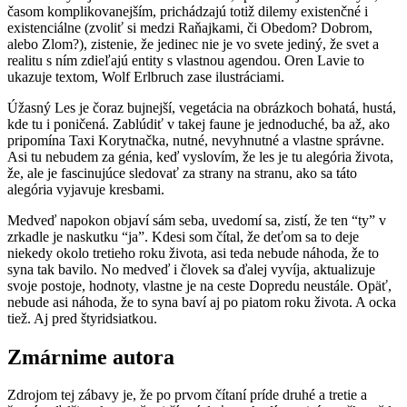
časom komplikovanejším, prichádzajú totiž dilemy existenčné i
existenciálne (zvoliť si medzi Raňajkami, či Obedom? Dobrom,
alebo Zlom?), zistenie, že jedinec nie je vo svete jediný, že svet a
realitu s ním zdieľajú entity s vlastnou agendou. Oren Lavie to
ukazuje textom, Wolf Erlbruch zase ilustráciami.
Úžasný Les je čoraz bujnejší, vegetácia na obrázkoch bohatá, hustá,
kde tu i poničená. Zablúdiť v takej faune je jednoduché, ba až, ako
pripomína Taxi Korytnačka, nutné, nevyhnutné a vlastne správne.
Asi tu nebudem za génia, keď vyslovím, že les je tu alegória života,
že, ale je fascinujúce sledovať za strany na stranu, ako sa táto
alegória vyjavuje kresbami.
Medveď napokon objaví sám seba, uvedomí sa, zistí, že ten “ty” v
zrkadle je naskutku “ja”. Kdesi som čítal, že deťom sa to deje
niekedy okolo tretieho roku života, asi teda nebude náhoda, že to
syna tak bavilo. No medveď i človek sa ďalej vyvíja, aktualizuje
svoje postoje, hodnoty, vlastne je na ceste Dopredu neustále. Opäť,
nebude asi náhoda, že to syna baví aj po piatom roku života. A ocka
tiež. Aj pred štyridsiatkou.
Zmárnime autora
Zdrojom tej zábavy je, že po prvom čítaní príde druhé a tretie a