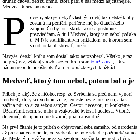
druhak citoval detskú knihu, ktorá patrí u nás medzi najčítanejšie.
Medveď, ktorý tam nebol.
P
oviem, ako je, nebyť vlastných detí, tak detské knihy
zostanú na periférii periférie môjho čitateľského
záujmu. Čo by bola škoda, ako sa postupne
presviedčam. A titul Medveď, ktorý tam nebol (vďaka
ti, M.!) je signifikantným príkladom, na ktorom som
sa odhodlal ilustrovať, prečo.
Navyše, detskú knihu som dosiaľ takto nerozoberal. Všetko je raz
po prvý raz, však aj s rozhlasovou hrou som
to už skúsil
, tak sa
hádam nebudeme oštiepkať ani pri obrázkových knižkách.
Medveď, ktorý tam nebol, potom bol a je
Príbeh je taký, že z ničoho, resp. zo Svrbenia sa pred nami vynorí
medveď, ktorý si uvedomí, že je, len ešte nevie presne čo, a tak
začína púť so aj za sebou samým. Cestou-necestou, tu konkrétne
Úžasným Lesom, sa mihajú všakovaké bytosti i udalosti. Vtipné,
dojemné, ale aj pomerne bizarné, priam absurdné.
Na prvé čítanie je to príbeh o objavovaní seba samého, od narodenia
až po sebauvedomenie, od svrbenia až po v zrkadle požmurkávajúce
Ja. Medzitým je zžívanie sa so životom, spočiatku jednoduchým,