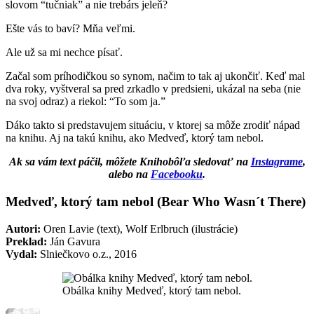
slovom “tučniak” a nie trebárs jeleň?
Ešte vás to baví? Mňa veľmi.
Ale už sa mi nechce písať.
Začal som príhodičkou so synom, načim to tak aj ukončiť. Keď mal
dva roky, vyštveral sa pred zrkadlo v predsieni, ukázal na seba (nie
na svoj odraz) a riekol: “To som ja.”
Dáko takto si predstavujem situáciu, v ktorej sa môže zrodiť nápad
na knihu. Aj na takú knihu, ako Medveď, ktorý tam nebol.
Ak sa vám text páčil, môžete Knihobôľa sledovať na
Instagrame
,
alebo na
Facebooku
.
Medveď, ktorý tam nebol (Bear Who Wasn´t There)
Autori:
Oren Lavie (text), Wolf Erlbruch (ilustrácie)
Preklad:
Ján Gavura
Vydal:
Slniečkovo o.z., 2016
Obálka knihy Medveď, ktorý tam nebol.
Autor
Publikované
Kategórie
Zn