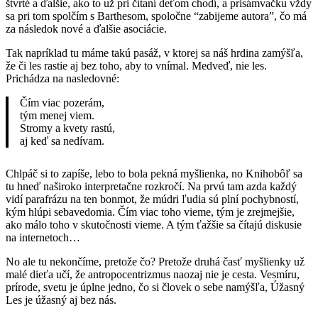
štvrté a ďalšie, ako to už pri čítaní deťom chodí, a prisámvačku vždy
sa pri tom spolčím s Barthesom, spoločne “zabijeme autora”, čo má
za následok nové a ďalšie asociácie.
Tak napríklad tu máme takú pasáž, v ktorej sa náš hrdina zamýšľa,
že či les rastie aj bez toho, aby to vnímal. Medveď, nie les.
Prichádza na nasledovné:
Čím viac pozerám,
tým menej viem.
Stromy a kvety rastú,
aj keď sa nedívam.
Chlpáč si to zapíše, lebo to bola pekná myšlienka, no Knihobôľ sa
tu hneď naširoko interpretačne rozkročí. Na prvú tam azda každý
vidí parafrázu na ten bonmot, že múdri ľudia sú plní pochybností,
kým hlúpi sebavedomia. Čím viac toho vieme, tým je zrejmejšie,
ako málo toho v skutočnosti vieme. A tým ťažšie sa čítajú diskusie
na internetoch…
No ale tu nekončíme, pretože čo? Pretože druhá časť myšlienky už
malé dieťa učí, že antropocentrizmus naozaj nie je cesta. Vesmíru,
prírode, svetu je úplne jedno, čo si človek o sebe namýšľa, Úžasný
Les je úžasný aj bez nás.