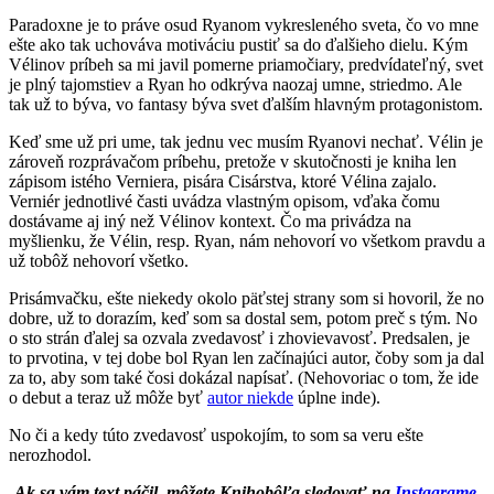
Paradoxne je to práve osud Ryanom vykresleného sveta, čo vo mne
ešte ako tak uchováva motiváciu pustiť sa do ďalšieho dielu. Kým
Vélinov príbeh sa mi javil pomerne priamočiary, predvídateľný, svet
je plný tajomstiev a Ryan ho odkrýva naozaj umne, striedmo. Ale
tak už to býva, vo fantasy býva svet ďalším hlavným protagonistom.
Keď sme už pri ume, tak jednu vec musím Ryanovi nechať. Vélin je
zároveň rozprávačom príbehu, pretože v skutočnosti je kniha len
zápisom istého Verniera, pisára Cisárstva, ktoré Vélina zajalo.
Verniér jednotlivé časti uvádza vlastným opisom, vďaka čomu
dostávame aj iný než Vélinov kontext. Čo ma privádza na
myšlienku, že Vélin, resp. Ryan, nám nehovorí vo všetkom pravdu a
už tobôž nehovorí všetko.
Prisámvačku, ešte niekedy okolo päťstej strany som si hovoril, že no
dobre, už to dorazím, keď som sa dostal sem, potom preč s tým. No
o sto strán ďalej sa ozvala zvedavosť i zhovievavosť. Predsalen, je
to prvotina, v tej dobe bol Ryan len začínajúci autor, čoby som ja dal
za to, aby som také čosi dokázal napísať. (Nehovoriac o tom, že ide
o debut a teraz už môže byť
autor niekde
úplne inde).
No či a kedy túto zvedavosť uspokojím, to som sa veru ešte
nerozhodol.
Ak sa vám text páčil, môžete Knihobôľa sledovať na
Instagrame
,