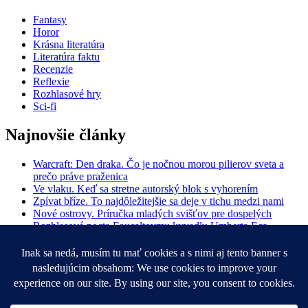
Fantasy
Horor
Krásna literatúra
Literatúra faktu
Recenzie
Reflexie
Rozhlasové hry
Sci-fi
Najnovšie články
Warcraft: Den draka. Čo je nočnou morou pilierov sveta a
prečo práve praženica
Ve vlaku. Keď sa stretne autorský blok s vyhorením
Zpívat bříze. To najdôležitejšie sa deje v tichu medzi nami
Nové ostrovy. Príručka mladých svišťov pre dospelých
Rozhlasová pocta Foucaltovmu kyvadlu Umberta Eca
Hľadať:
Vyhľadávanie
O knihobôli
Kontakt