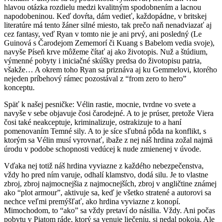
hlavou otázka rozdielu medzi kvalitným spodobnením a lacnou
napodobeninou. Keď dovŕta, dám vedieť, každopádne, v britskej
literatúre má tento žáner silné miesto, tak prečo naň nenadviazať aj
cez fantasy, veď Ryan v tomto nie je ani prvý, ani posledný (Le
Guinová s Čarodejom Zememorí či Kuang s Babelom vedia svoje),
navyše Píseň krve môžeme čítať aj ako životopis. Nuž a štúdium,
výmenné pobyty i iniciačné skúšky predsa do životopisu patria,
všakže… A okrem toho Ryan sa priznáva aj ku Gemmelovi, ktorého
nejeden príbehový rámec pozostával z “from zero to hero”
konceptu.
Späť k našej pesničke: Vélin rastie, mocnie, tvrdne vo svete a
navyše v sebe objavuje čosi čarodejné. A to je prúser, pretože Viera
čosi také neakceptuje, kriminalizuje, ostrakizuje to a haní
pomenovaním Temné sily. A to je síce sľubná pôda na konflikt, s
ktorým sa Vélin musí vyrovnať, ibaže z nej náš hrdina zožal najmä
úrodu v podobe schopnosti vedúcej k nude zmienenej v úvode.
Vďaka nej totiž náš hrdina vyviazne z každého nebezpečenstva,
vždy ho pred ním varuje, odhalí klamstvo, dodá silu. Je to vlastne
zbroj, zbroj najmocnejšia z najmocnejších, zbroj v angličtine známej
ako “plot armour”, aktivuje sa, keď je všetko stratené a autorovi sa
nechce veľmi premýšľať, ako hrdina vyviazne z konopí.
Mimochodom, to “ako” sa vždy pretaví do násilia. Vždy. Ani počas
pobytu v Piatom ráde, ktorý sa venuje liečeniu, si nedal pokoja. Ale