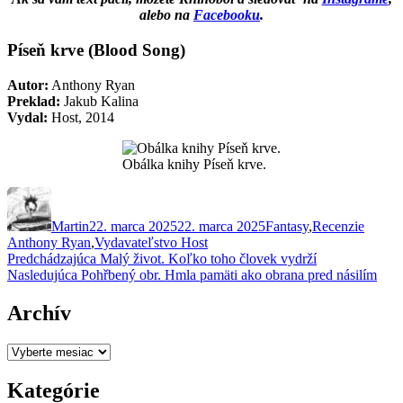
alebo na
Facebooku
.
Píseň krve (Blood Song)
Autor:
Anthony Ryan
Preklad:
Jakub Kalina
Vydal:
Host, 2014
Obálka knihy Píseň krve.
Autor
Publikované
Kategórie
Značk
Martin
22. marca 2025
22. marca 2025
Fantasy
,
Recenzie
Anthony Ryan
,
Vydavateľstvo Host
Navigácia
Predchádzajúci
Predchádzajúca
Malý život. Koľko toho človek vydrží
Ďalší
článok:
Nasledujúca
Pohřbený obr. Hmla pamäti ako obrana pred násilím
v
článok:
článku
Archív
Archív
Kategórie