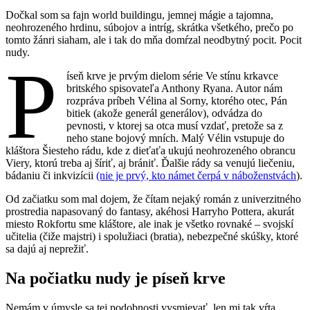
Dočkal som sa fajn world buildingu, jemnej mágie a tajomna,
neohrozeného hrdinu, súbojov a intríg, skrátka všetkého, prečo po
tomto žánri siaham, ale i tak do mňa domŕzal neodbytný pocit. Pocit
nudy.
P
íseň krve je prvým dielom série Ve stínu krkavce
britského spisovateľa Anthony Ryana. Autor nám
rozpráva príbeh Vélina al Sorny, ktorého otec, Pán
bitiek (akože generál generálov), odvádza do
pevnosti, v ktorej sa otca musí vzdať, pretože sa z
neho stane bojový mních. Malý Vélin vstupuje do
kláštora Šiesteho rádu, kde z dieťaťa ukujú neohrozeného obrancu
Viery, ktorú treba aj šíriť, aj brániť. Ďalšie rády sa venujú liečeniu,
bádaniu či inkvizícii
(nie je prvý, kto námet čerpá v náboženstvách
).
Od začiatku som mal dojem, že čítam nejaký román z univerzitného
prostredia napasovaný do fantasy, akéhosi Harryho Pottera, akurát
miesto Rokfortu sme kláštore, ale inak je všetko rovnaké – svojskí
učitelia (čiže majstri) i spolužiaci (bratia), nebezpečné skúšky, ktoré
sa dajú aj neprežiť.
Na počiatku nudy je píseň krve
Nemám v úmysle sa tej podobnosti vysmievať, len mi tak vŕta