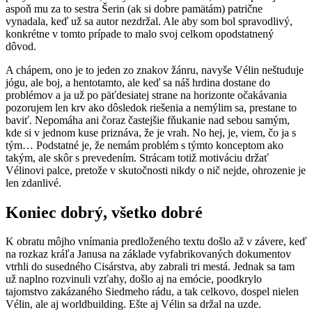
aspoň mu za to sestra Šerin (ak si dobre pamätám) patrične
vynadala, keď už sa autor nezdržal. Ale aby som bol spravodlivý,
konkrétne v tomto prípade to malo svoj celkom opodstatnený
dôvod.
A chápem, ono je to jeden zo znakov žánru, navyše Vélin neštuduje
jógu, ale boj, a hentotamto, ale keď sa náš hrdina dostane do
problémov a ja už po päťdesiatej strane na horizonte očakávania
pozorujem len krv ako dôsledok riešenia a nemýlim sa, prestane to
baviť. Nepomáha ani čoraz častejšie fňukanie nad sebou samým,
kde si v jednom kuse priznáva, že je vrah. No hej, je, viem, čo ja s
tým… Podstatné je, že nemám problém s týmto konceptom ako
takým, ale skôr s prevedením. Strácam totiž motiváciu držať
Vélinovi palce, pretože v skutočnosti nikdy o nič nejde, ohrozenie je
len zdanlivé.
Koniec dobrý, všetko dobré
K obratu môjho vnímania predloženého textu došlo až v závere, keď
na rozkaz kráľa Janusa na základe vyfabrikovaných dokumentov
vtrhli do susedného Cisárstva, aby zabrali tri mestá. Jednak sa tam
už naplno rozvinuli vzťahy, došlo aj na emócie, poodkrylo
tajomstvo zakázaného Siedmeho rádu, a tak celkovo, dospel nielen
Vélin, ale aj worldbuilding. Ešte aj Vélin sa držal na uzde.