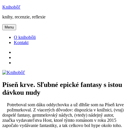
Prejsť
Knihobôľ
na
knihy, recenzie, reflexie
obsah
Menu
O knihobôli
Kontakt
Knihobôľ
na
Knihobôľ
Facebooku
na
E-
Instagrame
mail
Píseň krve. Sľubné epické fantasy s istou
dávkou nudy
Potreboval som dáku oddychovku a už dlhšie som na Píseň krve
požmurkoval. Z viacerých dôvodov: dispozícia v knižnici, (vraj)
dospelé fantasy, gemmelovský nádych, (vtedy) nádejný autor,
značka vydavateľstva Host, ktoré týmto románom v roku 2015
započalo vydávanie fantastiky, a tak celkovo bol hype okolo toho.