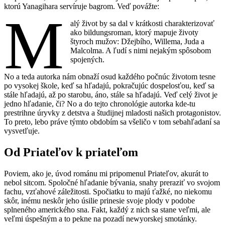
ktorú Yanagihara servíruje bagrom. Veď povážte:
M
alý život by sa dal v krátkosti charakterizovať
ako bildungsroman, ktorý mapuje životy
štyroch mužov: Džejbího, Willema, Juda a
Malcolma. A ľudí s nimi nejakým spôsobom
spojených.
No a teda autorka nám obnaží osud každého počnúc životom tesne
po vysokej škole, keď sa hľadajú, pokračujúc dospelosťou, keď sa
stále hľadajú, až po starobu, áno, stále sa hľadajú. Veď celý život je
jedno hľadanie, či? No a do tejto chronológie autorka kde-tu
prestrihne úryvky z detstva a študijnej mladosti našich protagonistov.
To preto, lebo práve týmto obdobím sa všeličo v tom sebahľadaní sa
vysvetľuje.
Od Priateľov k priateľom
Poviem, ako je, úvod románu mi pripomenul Priateľov, akurát to
nebol sitcom. Spoločné hľadanie bývania, snahy preraziť vo svojom
fachu, vzťahové záležitosti. Spočiatku to majú ťažké, no niekomu
skôr, inému neskôr jeho úsilie prinesie svoje plody v podobe
splneného amerického sna. Fakt, každý z nich sa stane veľmi, ale
veľmi úspešným a to pekne na pozadí newyorskej smotánky.