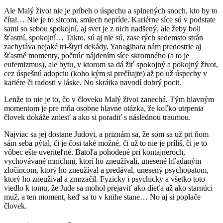
Ale Malý život nie je príbeh o úspechu a splnených snoch, kto by to
čítal… Nie je to sitcom, smiech nepríde. Kariérne síce sú v podstate
sami so sebou spokojní, aj svet je z nich nadšený, ale žeby boli
šťastní, spokojní… Takto, sú aj nie sú, zase tých sedemsto strán
zachytáva nejaké tri-štyri dekády, Yanagihara nám predostrie aj
šťastné momenty, počnúc nájdením síce skromného (a to je
eufemizmus), ale bytu, v ktorom sa dá žiť spokojný a pokojný život,
cez úspešnú adopciu (koho kým si prečítajte) až po už úspechy v
kariére či radosti v láske. No skrátka navodí dobrý pocit.
Lenže to nie je to, čo v človeku Malý život zanechá. Tým hlavným
momentom je pre mňa osobne hlavne otázka, že koľko utrpenia
človek dokáže zniesť a ako si poradiť s následnou traumou.
Najviac sa jej dostane Judovi, a priznám sa, že som sa už pri ňom
sám seba pýtal, či je čosi také možné, či už to nie je príliš, či je to
vôbec ešte uveriteľné. Batoľa pohodené pri kontajneroch,
vychovávané mníchmi, ktorí ho zneužívali, unesené hľadaným
zločincom, ktorý ho zneužíval a predával, unesený psychopatom,
ktorý ho zneužíval a zmrzačil. Fyzicky i psychicky a všetko toto
viedlo k tomu, že Jude sa mohol prejaviť ako dieťa až ako starnúci
muž, a ten moment, keď sa to v knihe stane… No aj si poplače
človek.