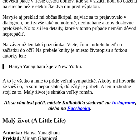
človeku plače v Tesle cestou domov, kde sa v slzách hodí do bazéna
na streche než v električke dva dni pred výplatou.
Navyše aj preklad mi občas škrípal, najviac sa to prejavovalo v
dialógoch, boli zavše také nemotorné, neohrabané akoby doslovne
preložené. No to sú len detaily, ktoré v tomto prípade nemám dôvod
neprepáčiť.
Na záver už len taká poznámka. Viete, čo mi udrelo hneď na
začiatku do očí? Na prebale knihy je miesto životopisu s fotkou
autorky len:
Hanya Yanagihara žije v New Yorku.
A to je všetko a mne to príde veľmi sympatické. Akoby mi hovorila,
že vieš čo, ja som nepodstatná, dôležitý je príbeh. A ten rozhodne
stojí za to. Malý život je skrátka veľký román.
Ak sa vám text páčil, môžete Knihobôľa sledovať na
Instagrame
,
alebo na
Facebooku
.
Malý život (A Little Life)
Autorka:
Hanya Yanagihara
Preklad:
Miriam Ghaniová