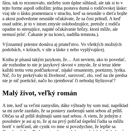
fázu, tak to rezonovalo, niežeby som úplne súhlasil, ale tak si to v
tejto forme aspoň odložím: jedna postava dumá o rodičovskej láske:
vraj ide o lásku prameniacu v strachu, keď sa neustále o dieťa bojíte
a akosi podvedome neustále očakávate, že sa čosi pritrafí. A keď
osud udrie, je to v istom zmysle oslobodzujúce, pretože z rodiča
opadne to stresujúce, napäté očakávanie hrôzy, ktorá môže, ale
nemusí prísť. Čakanie je na konci, nadišla temnota.).
Významný priestor dostáva aj priateľstvo. Vo všetkých možných
podobách, v krízach, v sile a láske z neho vyplývajúcej.
Kniha je písaná takým jazykom, že… Ani neviem, ako to povedať,
ale rozhodne to nie je jazykový skvost v zmysle, že si teraz idete
každú tretiu vetu podčiarkovať, nijaké ornamenty, poetizmy, lyrika.
Nič, čo by prekrývalo tú živelnosť, surovosť, zlo, veď na zle predsa
nie je nič poetické, načo ho zjemňovať či nebodaj štylizovať?
Malý život, veľký román
A iste, keď sa veľmi zamyslím, dáke výhrady by som mal, napríklad
sa mi zavše zazdalo, že sa postavy zaoberajú sami sebou až príliš.
Občas sa až príliš dojímajú sami nad sebou. A viem, že jedným z
posolstiev je asi aj to, že aj na prvý pohľad úspešní ľudia sa môžu
boriť v nešťastí, ale cynik vo mne si povzdychne, že lepšie sa