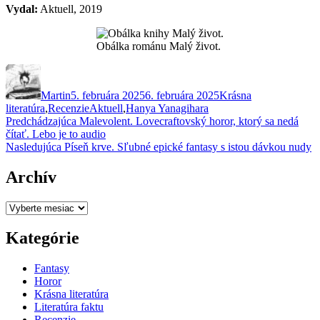
Vydal:
Aktuell, 2019
Obálka románu Malý život.
Autor
Publikované
Kategórie
Martin
5. februára 2025
6. februára 2025
Krásna
Značky
literatúra
,
Recenzie
Aktuell
,
Hanya Yanagihara
Navigácia
Predchádzajúci
Predchádzajúca
Malevolent. Lovecraftovský horor, ktorý sa nedá
článok:
čítať. Lebo je to audio
v
Ďalší
Nasledujúca
Píseň krve. Sľubné epické fantasy s istou dávkou nudy
článku
článok:
Archív
Archív
Kategórie
Fantasy
Horor
Krásna literatúra
Literatúra faktu
Recenzie