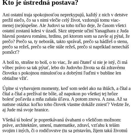
Kto je ústredná postava?
Ani ostatní traja spokojnosťou neprekypujú, každý z nich v detstve
prežil niečo, čo sa s nimi vlečie celý život, vzdorujú tomu viac-
menej (ne)úspešne. Ale Judovi sa toho toľko deje, že časom všetci
ostatní zostanú kdesi v úzadí. Skrz utrpenie učiní Yanagihara z Juda
hlavnú postavu románu, hrdinu, pri ktorom som sa zavše aj pýtal, že
prečo? Prečo sa, ty neborák, takto správaš, prečo sa hádžeš o stenu,
prečo sa režeš, prečo sa ešte stále režeš, prečo si napríklad nenecháš
pomôcť?
A bolí to, strašne to bolí, o to viac, že ani čitateľ si nie je istý, či má
vôbec právo sa tak pýtať, lebo do Judovho života sa dá zdravému
človeku s pokojnou minulosťou a dobrými ľuďmi v bubline len
obtiažne vžiť.
Úplne si vybavujem momenty, keď som sedel ako na ihlách, a čítal a
čítal a čítal a prežíval tie bôle, až napokon po všetkej tej hrôze
bolesť poľavila a mňa zaliala úľava. A potom znova. A zasa. Až sa
natisne otázka: koľko toho človek vlastne dokáže zniesť? Vedzte že,
aj Jude má svoje hranice.
Všetká tá bolesť je popretkávaná úvahami o všeličom možnom:
práve, architektúre, umení, matematike, zdraví, vzťahu k telám
svojim i iných, či o rodičovstve (tu sa pristavím, žijem takú životnú