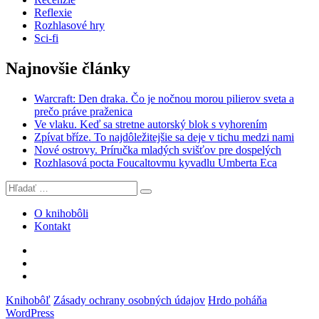
Reflexie
Rozhlasové hry
Sci-fi
Najnovšie články
Warcraft: Den draka. Čo je nočnou morou pilierov sveta a
prečo práve praženica
Ve vlaku. Keď sa stretne autorský blok s vyhorením
Zpívat bříze. To najdôležitejšie sa deje v tichu medzi nami
Nové ostrovy. Príručka mladých svišťov pre dospelých
Rozhlasová pocta Foucaltovmu kyvadlu Umberta Eca
Hľadať:
Vyhľadávanie
O knihobôli
Kontakt
Knihobôľ
na
Knihobôľ
Facebooku
na
E-
Instagrame
mail
Knihobôľ
Zásady ochrany osobných údajov
Hrdo poháňa
WordPress