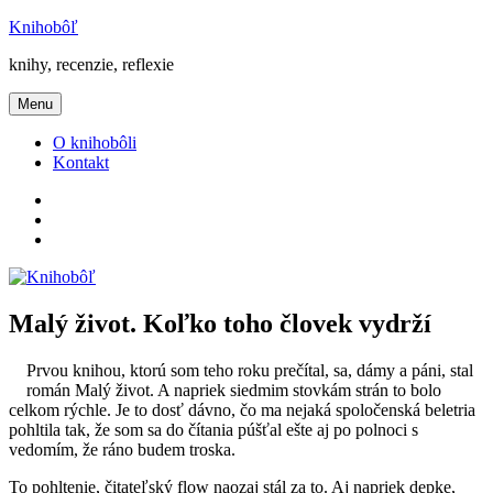
Prejsť
Knihobôľ
na
knihy, recenzie, reflexie
obsah
Menu
O knihobôli
Kontakt
Knihobôľ
na
Knihobôľ
Facebooku
na
E-
Instagrame
mail
Malý život. Koľko toho človek vydrží
Prvou knihou, ktorú som teho roku prečítal, sa, dámy a páni, stal
román Malý život. A napriek siedmim stovkám strán to bolo
celkom rýchle. Je to dosť dávno, čo ma nejaká spoločenská beletria
pohltila tak, že som sa do čítania púšťal ešte aj po polnoci s
vedomím, že ráno budem troska.
To pohltenie, čitateľský flow naozaj stál za to. Aj napriek depke,