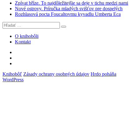
Zpívat bříze. To najdôležitejšie sa deje v tichu medzi nami
Nové ostrovy. Príručka mladých svišťov pre dospelých
Rozhlasová pocta Foucaltovmu kyvadlu Umberta Eca
Hľadať:
Vyhľadávanie
O knihobôli
Kontakt
Knihobôľ
na
Knihobôľ
Facebooku
na
E-
Instagrame
mail
Knihobôľ
Zásady ochrany osobných údajov
Hrdo poháňa
WordPress