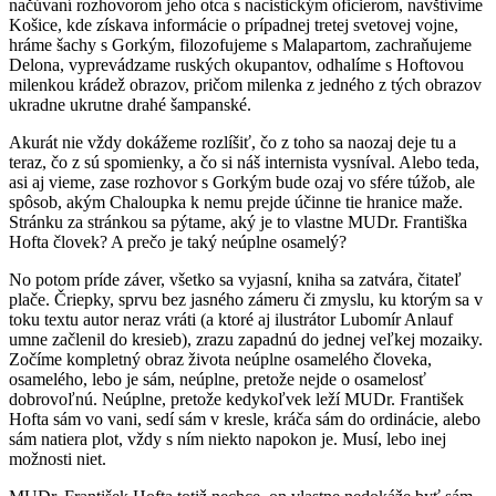
načúvaní rozhovorom jeho otca s nacistickým oficierom, navštívime
Košice, kde získava informácie o prípadnej tretej svetovej vojne,
hráme šachy s Gorkým, filozofujeme s Malapartom, zachraňujeme
Delona, vyprevádzame ruských okupantov, odhalíme s Hoftovou
milenkou krádež obrazov, pričom milenka z jedného z tých obrazov
ukradne ukrutne drahé šampanské.
Akurát nie vždy dokážeme rozlíšiť, čo z toho sa naozaj deje tu a
teraz, čo z sú spomienky, a čo si náš internista vysníval. Alebo teda,
asi aj vieme, zase rozhovor s Gorkým bude ozaj vo sfére túžob, ale
spôsob, akým Chaloupka k nemu prejde účinne tie hranice maže.
Stránku za stránkou sa pýtame, aký je to vlastne MUDr. Františka
Hofta človek? A prečo je taký neúplne osamelý?
No potom príde záver, všetko sa vyjasní, kniha sa zatvára, čitateľ
plače. Čriepky, sprvu bez jasného zámeru či zmyslu, ku ktorým sa v
toku textu autor neraz vráti (a ktoré aj ilustrátor Lubomír Anlauf
umne začlenil do kresieb), zrazu zapadnú do jednej veľkej mozaiky.
Zočíme kompletný obraz života neúplne osamelého človeka,
osamelého, lebo je sám, neúplne, pretože nejde o osamelosť
dobrovoľnú. Neúplne, pretože kedykoľvek leží MUDr. František
Hofta sám vo vani, sedí sám v kresle, kráča sám do ordinácie, alebo
sám natiera plot, vždy s ním niekto napokon je. Musí, lebo inej
možnosti niet.