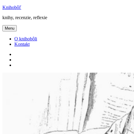
Prejsť
Knihobôľ
na
knihy, recenzie, reflexie
obsah
Menu
O knihobôli
Kontakt
Knihobôľ
na
Knihobôľ
Facebooku
na
E-
Instagrame
mail