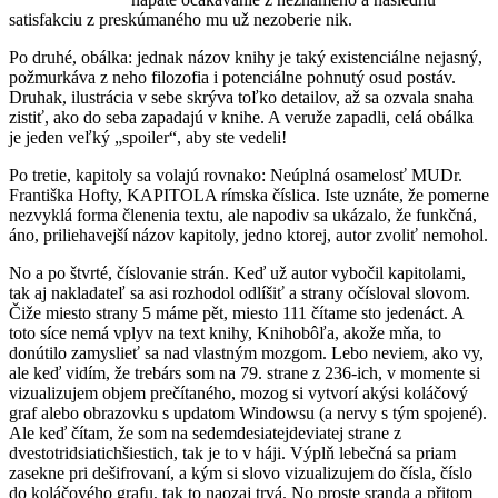
satisfakciu z preskúmaného mu už nezoberie nik.
Po druhé, obálka: jednak názov knihy je taký existenciálne nejasný,
požmurkáva z neho filozofia i potenciálne pohnutý osud postáv.
Druhak, ilustrácia v sebe skrýva toľko detailov, až sa ozvala snaha
zistiť, ako do seba zapadajú v knihe. A veruže zapadli, celá obálka
je jeden veľký „spoiler“, aby ste vedeli!
Po tretie, kapitoly sa volajú rovnako: Neúplná osamelosť MUDr.
Františka Hofty, KAPITOLA rímska číslica. Iste uznáte, že pomerne
nezvyklá forma členenia textu, ale napodiv sa ukázalo, že funkčná,
áno, priliehavejší názov kapitoly, jedno ktorej, autor zvoliť nemohol.
No a po štvrté, číslovanie strán. Keď už autor vybočil kapitolami,
tak aj nakladateľ sa asi rozhodol odlíšiť a strany očísloval slovom.
Čiže miesto strany 5 máme pět, miesto 111 čítame sto jedenáct. A
toto síce nemá vplyv na text knihy, Knihobôľa, akože mňa, to
donútilo zamyslieť sa nad vlastným mozgom. Lebo neviem, ako vy,
ale keď vidím, že trebárs som na 79. strane z 236-ich, v momente si
vizualizujem objem prečítaného, mozog si vytvorí akýsi koláčový
graf alebo obrazovku s updatom Windowsu (a nervy s tým spojené).
Ale keď čítam, že som na sedemdesiatejdeviatej strane z
dvestotridsiatichšiestich, tak je to v háji. Výplň lebečná sa priam
zasekne pri dešifrovaní, a kým si slovo vizualizujem do čísla, číslo
do koláčového grafu, tak to naozaj trvá. No proste sranda a přitom