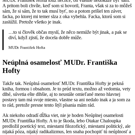
MUDr. František Hofta totiž nechce, on vlastne nedokáže byť sám.
A pritom boli chvíle, keď som si hovoril, Franta, však si za to môžeš
sám, že si sám, že to tak musí byť, no a potom prišiel ten záver,
facka, po ktorej mi temer slza z oka vybehla. Facka, ktorú som si
zaslúžil. Pretože všetko je inak.
…to si člověk občas myslí, že něco nemúže být jinak, a pak se
diví, když zjistí, že docela dobře múže.
MUDr. František Hofta
Neúplná osamelosť MUDr. Františka
Hofty
Takže tak. Neúplná osamelosť MUDr. Františka Hofty je pekná
kniha, formou i obsahom. Je to prúd textu, možno až vedomia, vety
dlhé, súvetia ešte dlhšie, aj to neustále omieľané meno hlavnej
postavy tam má svoje miesto, vlastne sa ani nedalo inak a ja som za
to rád, pretože presne tento štýl písania mám rád.
Ak niekoho odradí dĺžka viet, nie je hoden Neúplnej osamelosti
MUDr. Františka Hofty. A to je škoda, lebo Otakar Chaloupka
predložil poetický text, miestami filozofický, miestami politický, ale
nijaká póza, nijaký radikalizmus, len snaha pochopiť tú neúplnosť a