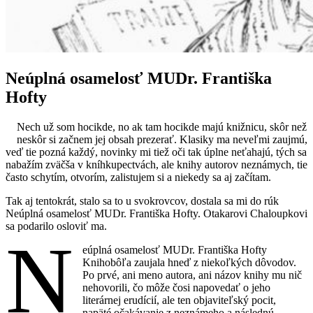
Neúplná osamelosť MUDr. Františka
Hofty
Nech už som hocikde, no ak tam hocikde majú knižnicu, skôr než
neskôr si začnem jej obsah prezerať. Klasiky ma neveľmi zaujmú,
veď tie pozná každý, novinky mi tiež oči tak úplne neťahajú, tých sa
nabažím zväčša v kníhkupectvách, ale knihy autorov neznámych, tie
často schytím, otvorím, zalistujem si a niekedy sa aj začítam.
Tak aj tentokrát, stalo sa to u svokrovcov, dostala sa mi do rúk
Neúplná osamelosť MUDr. Františka Hofty. Otakarovi Chaloupkovi
sa podarilo osloviť ma.
N
eúplná osamelosť MUDr. Františka Hofty
Knihobôľa zaujala hneď z niekoľkých dôvodov.
Po prvé, ani meno autora, ani názov knihy mu nič
nehovorili, čo môže čosi napovedať o jeho
literárnej erudícií, ale ten objaviteľský pocit,
napäté očakávanie z neznámeho a následnú