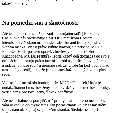
taková blbost…
Na pomedzí sna a skutočnosti
Ale teda, poberme sa už od zaujatia zaujatím radšej ku knihe.
Chaloupka nás predstavuje s MUDr. Františkom Hoftom,
internistom v českom malomeste, kde, slovami jednej z postáv,
skapala mačka. Vy asi práve krútite hlavou, ale nebojte, MUDr.
František Hofta postavu opraví, zhovievavo, ide o cudzinca.
Každopádne, MUDr. František Hofta každý deň dochádza do svojej
ordinácie, kde svoju prácu internistu robí najlepšie ako vie, úprimne
a rád, že ju môže robiť a úprimne rád, že ju robí (aj keď trochu viac
uznania by ocenil), pretože jeho ostatný každodenný život je plný
šede.
Veď nechoďme okolo horúcej kaše, MUDr. František Hofta je
nudák. Starnúci muž bez ženy, otec bez dcéry, milenec bez milenky,
vedec bez Nobelovej ceny, človek bez života.
Ale nenechajme sa pomýliť, náš protagonista, ktorého meno ak sa
vám nevpálilo do mysle teraz, tak počas čítania knihy sa tak určite
stane, nám ukazuje aj svoju akčnú stránku. Sledujeme ho pri