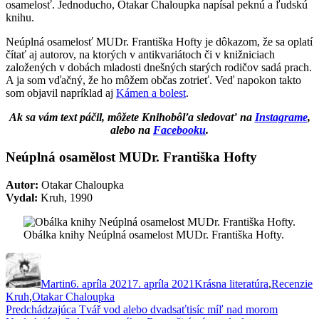
osamelosť. Jednoducho, Otakar Chaloupka napísal peknú a ľudskú
knihu.
Neúplná osamelosť MUDr. Františka Hofty je dôkazom, že sa oplatí
čítať aj autorov, na ktorých v antikvariátoch či v knižniciach
založených v dobách mladosti dnešných starých rodičov sadá prach.
A ja som vďačný, že ho môžem občas zotrieť. Veď napokon takto
som objavil napríklad aj
Kámen a bolest
.
Ak sa vám text páčil, môžete Knihobôľa sledovať na
Instagrame
,
alebo na
Facebooku
.
Neúplná osamělost MUDr. Františka Hofty
Autor:
Otakar Chaloupka
Vydal:
Kruh, 1990
Obálka knihy Neúplná osamelost MUDr. Františka Hofty.
Autor
Publikované
Kategórie
Z
Martin
6. apríla 2021
7. apríla 2021
Krásna literatúra
,
Recenzie
Kruh
,
Otakar Chaloupka
Navigácia
Predchádzajúci
Predchádzajúca
Tvář vod alebo dvadsaťtisíc míľ nad morom