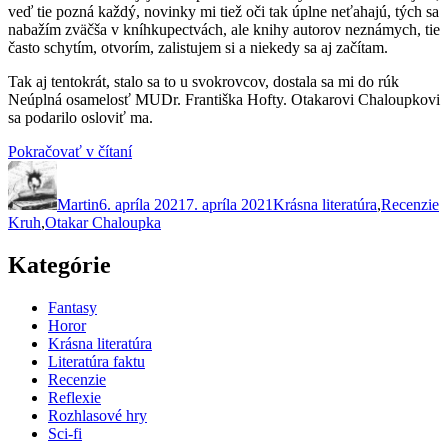
veď tie pozná každý, novinky mi tiež oči tak úplne neťahajú, tých sa
nabažím zväčša v kníhkupectvách, ale knihy autorov neznámych, tie
často schytím, otvorím, zalistujem si a niekedy sa aj začítam.
Tak aj tentokrát, stalo sa to u svokrovcov, dostala sa mi do rúk
Neúplná osamelosť MUDr. Františka Hofty. Otakarovi Chaloupkovi
sa podarilo osloviť ma.
„Neúplná
Pokračovať v čítaní
Autor
Publikované
osamelosť
Kategórie
Z
MUDr.
Martin
6. apríla 2021
Františka
7. apríla 2021
Krásna literatúra
,
Recenzie
Kruh
,
Otakar Chaloupka
Hofty“
Kategórie
Fantasy
Horor
Krásna literatúra
Literatúra faktu
Recenzie
Reflexie
Rozhlasové hry
Sci-fi