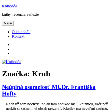
Prejsť
Knihobôľ
na
knihy, recenzie, reflexie
obsah
Menu
O knihobôli
Kontakt
Knihobôľ
na
Knihobôľ
Facebooku
na
E-
Instagrame
mail
Značka:
Kruh
Neúplná osamelosť MUDr. Františka
Hofty
Nech už som hocikde, no ak tam hocikde majú knižnicu, skôr než
neskôr si začnem jej obsah prezerať. Klasiky ma neveľmi zaujmú,