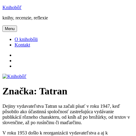
Prejsť
Knihobôľ
na
knihy, recenzie, reflexie
obsah
Menu
O knihobôli
Kontakt
Knihobôľ
na
Knihobôľ
Facebooku
na
E-
Instagrame
mail
Značka:
Tatran
Dejiny vydavateľstva Tatran sa začali písať v roku 1947, keď
pôsobilo ako účastinná spoločnosť zastrešujúca vydávanie
publikácií rôzneho charakteru, od kníh až po brožúrky, od textov v
slovenčine, až po rusínčinu či maďarčinu.
V roku 1953 došlo k reorganizácii vydavateľstva a aj k