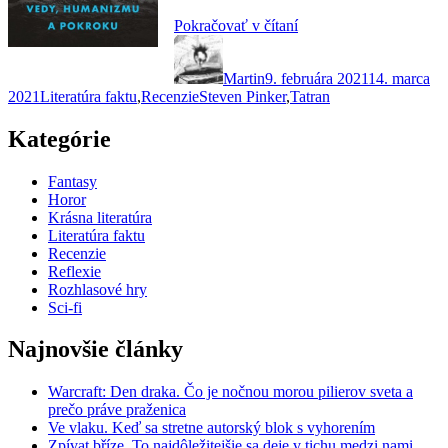
„Buď
Pokračovať v čítaní
Autor
Publikované
svetlo.
Steven
Martin
9. februára 2021
Pinker
14. marca
Kategórie
Značky
2021
Literatúra faktu
,
Recenzie
Steven Pinker
,
Tatran
o
tom,
prečo
Kategórie
sa
máme
Fantasy
dobre“
Horor
Krásna literatúra
Literatúra faktu
Recenzie
Reflexie
Rozhlasové hry
Sci-fi
Najnovšie články
Warcraft: Den draka. Čo je nočnou morou pilierov sveta a
prečo práve praženica
Ve vlaku. Keď sa stretne autorský blok s vyhorením
Zpívat bříze. To najdôležitejšie sa deje v tichu medzi nami