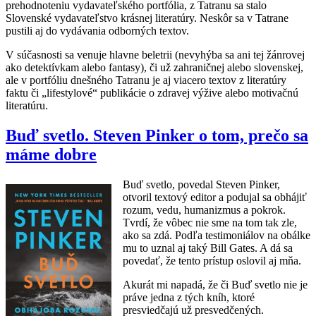
prehodnoteniu vydavateľského portfólia, z Tatranu sa stalo
Slovenské vydavateľstvo krásnej literatúry. Neskôr sa v Tatrane
pustili aj do vydávania odborných textov.
V súčasnosti sa venuje hlavne beletrii (nevyhýba sa ani tej žánrovej
ako detektívkam alebo fantasy), či už zahraničnej alebo slovenskej,
ale v portfóliu dnešného Tatranu je aj viacero textov z literatúry
faktu či „lifestylové“ publikácie o zdravej výžive alebo motivačnú
literatúru.
Buď svetlo. Steven Pinker o tom, prečo sa
máme dobre
Buď svetlo, povedal Steven Pinker,
otvoril textový editor a podujal sa obhájiť
rozum, vedu, humanizmus a pokrok.
Tvrdí, že vôbec nie sme na tom tak zle,
ako sa zdá. Podľa testimoniálov na obálke
mu to uznal aj taký Bill Gates. A dá sa
povedať, že tento prístup oslovil aj mňa.
Akurát mi napadá, že či Buď svetlo nie je
práve jedna z tých kníh, ktoré
presviedčajú už presvedčených.