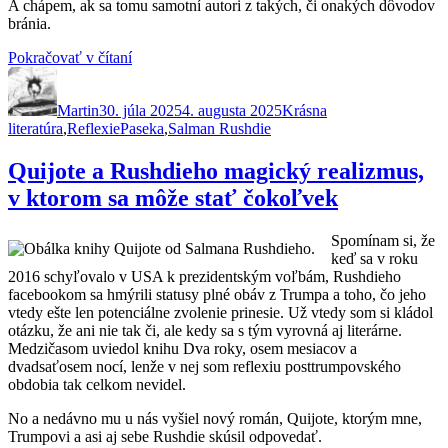
A chápem, ak sa tomu samotní autori z takých, či onakých dôvodov
bránia.
„Nôž.
Pokračovať v čítaní
Autor
Publikované
Rushdieho
Kategórie
meditácia
Martin
30. júla 2025
po
4. augusta 2025
Krásna
Značky
literatúra
,
Reflexie
Paseka
pokuse
,
Salman Rushdie
o
vraždu“
Quijote a Rushdieho magický realizmus,
v ktorom sa môže stať čokoľvek
Spomínam si, že
keď sa v roku
2016 schyľovalo v USA k prezidentským voľbám, Rushdieho
facebookom sa hmýrili statusy plné obáv z Trumpa a toho, čo jeho
vtedy ešte len potenciálne zvolenie prinesie. Už vtedy som si kládol
otázku, že ani nie tak či, ale kedy sa s tým vyrovná aj literárne.
Medzičasom uviedol knihu Dva roky, osem mesiacov a
dvadsaťosem nocí, lenže v nej som reflexiu posttrumpovského
obdobia tak celkom nevidel.
No a nedávno mu u nás vyšiel nový román, Quijote, ktorým mne,
Trumpovi a asi aj sebe Rushdie skúsil odpovedať.