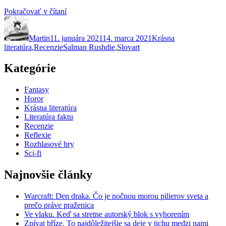
„Quijote
Pokračovať v čítaní
Autor
Publikované
a
Kategórie
Rushdieho
Martin
11. januára 2021
magický
14. marca 2021
Krásna
Značky
literatúra
,
Recenzie
Salman Rushdie
realizmus,
,
Slovart
v
ktorom
Kategórie
sa
môže
Fantasy
stať
Horor
čokoľvek“
Krásna literatúra
Literatúra faktu
Recenzie
Reflexie
Rozhlasové hry
Sci-fi
Najnovšie články
Warcraft: Den draka. Čo je nočnou morou pilierov sveta a
prečo práve praženica
Ve vlaku. Keď sa stretne autorský blok s vyhorením
Zpívat bříze. To najdôležitejšie sa deje v tichu medzi nami