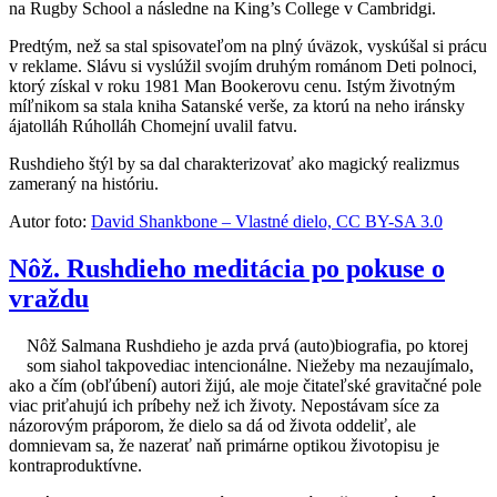
na Rugby School a následne na King’s College v Cambridgi.
Predtým, než sa stal spisovateľom na plný úväzok, vyskúšal si prácu
v reklame. Slávu si vyslúžil svojím druhým románom Deti polnoci,
ktorý získal v roku 1981 Man Bookerovu cenu. Istým životným
míľnikom sa stala kniha Satanské verše, za ktorú na neho iránsky
ájatolláh Rúholláh Chomejní uvalil fatvu.
Rushdieho štýl by sa dal charakterizovať ako magický realizmus
zameraný na históriu.
Autor foto:
David Shankbone – Vlastné dielo, CC BY-SA 3.0
Nôž. Rushdieho meditácia po pokuse o
vraždu
Nôž Salmana Rushdieho je azda prvá (auto)biografia, po ktorej
som siahol takpovediac intencionálne. Niežeby ma nezaujímalo,
ako a čím (obľúbení) autori žijú, ale moje čitateľské gravitačné pole
viac priťahujú ich príbehy než ich životy. Nepostávam síce za
názorovým práporom, že dielo sa dá od života oddeliť, ale
domnievam sa, že nazerať naň primárne optikou životopisu je
kontraproduktívne.