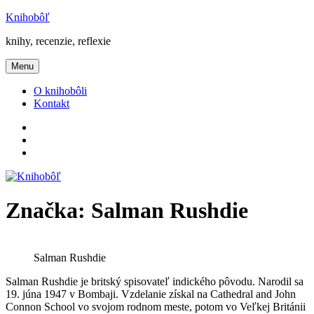
Prejsť
Knihobôľ
na
knihy, recenzie, reflexie
obsah
Menu
O knihobôli
Kontakt
Knihobôľ
na
Knihobôľ
Facebooku
na
E-
Instagrame
mail
Značka:
Salman Rushdie
Salman Rushdie
Salman Rushdie je britský spisovateľ indického pôvodu. Narodil sa
19. júna 1947 v Bombaji. Vzdelanie získal na Cathedral and John
Connon School vo svojom rodnom meste, potom vo Veľkej Británii