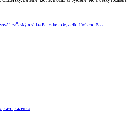
. Čitateľsky, kariérne, ktovie, možno až bytostne. No a Český rozhlas 
Značky
sové hry
Český rozhlas
,
Foucaltovo kyvadlo
,
Umberto Eco
o práve praženica