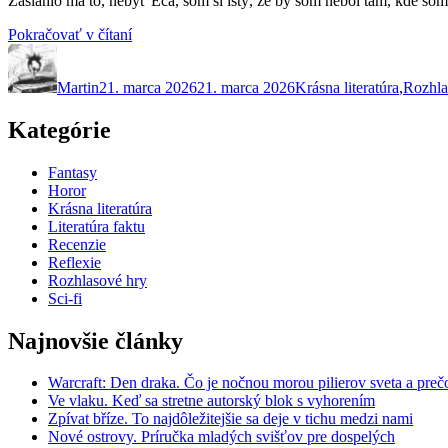
Zasiahlo ma to, nebyť Eca, som si istý, že by som nebol tam, kde som
„Rozhlasová
Pokračovať v čítaní
Autor
Publikované
pocta
Kategórie
Foucaltovmu
Martin
21. marca 2026
kyvadlu
21. marca 2026
Krásna literatúra
,
Rozhla
Umberta
Eca“
Kategórie
Fantasy
Horor
Krásna literatúra
Literatúra faktu
Recenzie
Reflexie
Rozhlasové hry
Sci-fi
Najnovšie články
Warcraft: Den draka. Čo je nočnou morou pilierov sveta a preč
Ve vlaku. Keď sa stretne autorský blok s vyhorením
Zpívat bříze. To najdôležitejšie sa deje v tichu medzi nami
Nové ostrovy. Príručka mladých svišťov pre dospelých