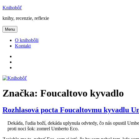
Prejsť
Knihobôľ
na
knihy, recenzie, reflexie
obsah
Menu
O knihobôli
Kontakt
Knihobôľ
na
Knihobôľ
Facebooku
na
E-
Instagrame
mail
Značka:
Foucaltovo kyvadlo
Rozhlasová pocta Foucaltovmu kyvadlu U
Dekáda, ľudia boží, dekáda uplynula odvtedy, čo nás opustil Umber
proti noci šok: zomrel Umberto Eco.