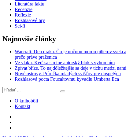
Literatúra faktu
Recenzie
Reflexie
Rozhlasové hry
Sci-fi
Najnovšie články
Warcraft: Den draka. Čo je nočnou morou pilierov sveta a
prečo práve praženica
Ve vlaku. Keď sa stretne autorský blok s vyhorením
Zpívat bříze. To najdôležitejšie sa deje v tichu medzi nami
Nové ostrovy. Príručka mladých svišťov pre dospelých
Rozhlasová pocta Foucaltovmu kyvadlu Umberta Eca
Hľadať:
Vyhľadávanie
O knihobôli
Kontakt
Knihobôľ
na
Knihobôľ
Facebooku
na
E-
Instagrame
mail