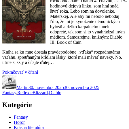
rôčik odkladám: Diablo 4. Hlavnú, asi 15-
hodinovú dejovú linku, som hral snáď
štvrť roka. Lebo som na dovolenke.
Materskej. Ale aby mi nebolo nebodaj
ľúto, že mi je kynoženie démonických
bytostí a riziko karpálneho tunelu
odopreté, tak som si to vynahrádzal iným
médiom. Samozrejme, knižným: Diablo
III: Book of Cain.
Kniha sa ku mne dostala pravdepodobne „vďaka“ rozpadnutému
vzťahu, spretŕhaným krídlam lásky, ktoré mali mávať naveky. No,
utrite si szly a čítajte ďalej…
„Diablo.
Pokračovať v čítaní
Autor
Publikované
Stay
Kategórie
awhile
Martin
30. novembra 2025
and
30. novembra 2025
Značky
Fantasy
,
Reflexie
Blizzard
listen“
,
Diablo
Kategórie
Fantasy
Horor
Krásna literatúra