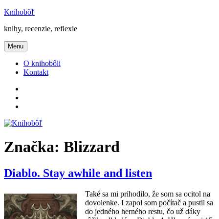
Prejsť
Knihobôľ
na
knihy, recenzie, reflexie
obsah
Menu
O knihobôli
Kontakt
Knihobôľ
na
Knihobôľ
Facebooku
na
E-
Instagrame
mail
Značka:
Blizzard
Diablo. Stay awhile and listen
Také sa mi prihodilo, že som sa ocitol na
dovolenke. I zapol som počítač a pustil sa
do jedného herného restu, čo už dáky