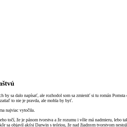
aštvú
 by sa dalo napísať, ale rozhodol som sa zmieniť si tu román Pomsta oce
atiaľ to nie je pravda, ale mohla by byť.
ma najviac vytočila.
eho točí, že je pánom tvorstva a že rozumu i vôle má nadmieru, lebo tak
skôr sa objavil akýsi Darwin s teóriou, že nad žiadnym tvorstvom nest