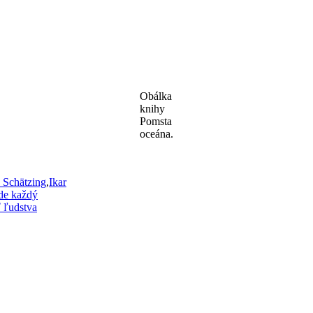
Obálka
knihy
Pomsta
oceána.
ky
 Schätzing
,
Ikar
jde každý
 ľudstva