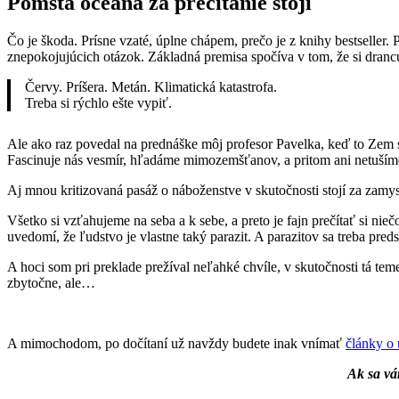
Pomsta oceána za prečítanie stojí
Čo je škoda. Prísne vzaté, úplne chápem, prečo je z knihy bestseller. 
znepokojujúcich otázok. Základná premisa spočíva v tom, že si drancu
Červy. Príšera. Metán. Klimatická katastrofa.
Treba si rýchlo ešte vypiť.
Ale ako raz povedal na prednáške môj profesor Pavelka, keď to Zem s n
Fascinuje nás vesmír, hľadáme mimozemšťanov, a pritom ani netušíme, 
Aj mnou kritizovaná pasáž o náboženstve v skutočnosti stojí za zamysl
Všetko si vzťahujeme na seba a k sebe, a preto je fajn prečítať si nie
uvedomí, že ľudstvo je vlastne taký parazit. A parazitov sa treba pred
A hoci som pri preklade prežíval neľahké chvíle, v skutočnosti tá temer
zbytočne, ale…
A mimochodom, po dočítaní už navždy budete inak vnímať
články o 
Ak sa vá