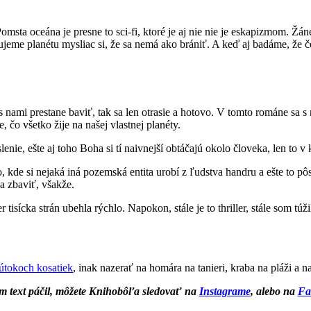
Pomsta oceána je presne to sci-fi, ktoré je aj nie nie je eskapizmom. Ž
jeme planétu mysliac si, že sa nemá ako brániť. A keď aj badáme, že č
ami prestane baviť, tak sa len otrasie a hotovo. V tomto románe sa s n
čo všetko žije na našej vlastnej planéty.
enie, ešte aj toho Boha si tí naivnejší obtáčajú okolo človeka, len to 
čo, kde si nejaká iná pozemská entita urobí z ľudstva handru a ešte to p
sa zbaviť, všakže.
 tisícka strán ubehla rýchlo. Napokon, stále je to thriller, stále som tú
útokoch kosatiek
, inak nazerať na homára na tanieri, kraba na pláži a
m text páčil, môžete Knihobôľa sledovať na
Instagrame
, alebo na
Fa