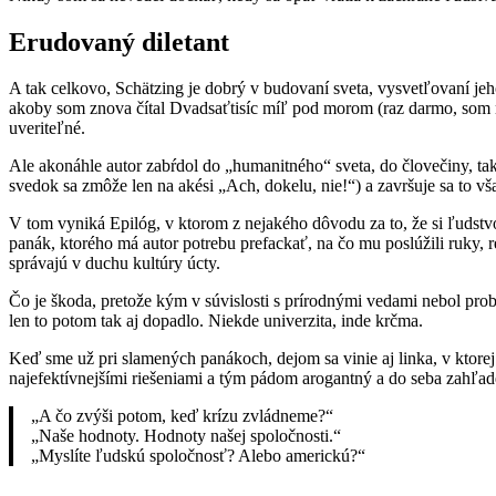
Erudovaný diletant
A tak celkovo, Schätzing je dobrý v budovaní sveta, vysvetľovaní jeh
akoby som znova čítal Dvadsaťtisíc míľ pod morom (raz darmo, som
uveriteľné.
Ale akonáhle autor zabŕdol do „humanitného“ sveta, do človečiny, ta
svedok sa zmôže len na akési „Ach, dokelu, nie!“) a završuje sa to 
V tom vyniká Epilóg, v ktorom z nejakého dôvodu za to, že si ľudstvo 
panák, ktorého má autor potrebu prefackať, na čo mu poslúžili ruky, r
správajú v duchu kultúry úcty.
Čo je škoda, pretože kým v súvislosti s prírodnými vedami nebol probl
len to potom tak aj dopadlo. Niekde univerzita, inde krčma.
Keď sme už pri slamených panákoch, dejom sa vinie aj linka, v ktorej 
najefektívnejšími riešeniami a tým pádom arogantný a do seba zahľa
„A čo zvýši potom, keď krízu zvládneme?“
„Naše hodnoty. Hodnoty našej spoločnosti.“
„Myslíte ľudskú spoločnosť? Alebo americkú?“