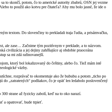
sa to skončí, potom, čo to americké autority zbabrú, OSN jej vezme
Alebo to použil ako kotvu pre čitateľa? Aby mu bolo jasné, že ide o
ženým textom. Do slovenčiny to prekladali traja ľudia, a prisámvačku,
text, ale zase… Začnime tým pozitívnym v preklade, a to názvom.
 civilizácia a jej dejiny zahŕňajúce aj obdobie praoceána
stup sa mi zdá rafinovanejší.
ojom, ktorý bol lokalizovaný do češtiny, alebo čo. Tiež mám isté
azeologické väzby.
 utíchne, rozprávač to okomentuje ako že bububu a potom „ticho po
ajú do „zatratených“ podliakov, čo je opäť len ledabolo poslovenčený
 300 strane až fyzicky zabolí, keď na to oko narazí.
ť a opatrovať, bude trpieť.