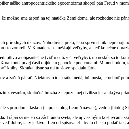
ý pilier nášho antropocentrického egocentrizmu skopol pán Freud v mome
u, že možno sme aspoň na tej matičke Zemi doma, ale rozhodne nie pánm
ch prírodných úkazov. Náhodných preto, lebo sprvu si nik neprepojí n
rosto zomreli. V Kanade zase meškajú veľryby, a keď konečne dorazia,
notlivo a objasniteľne (viď medúzy či veľryby), no neskôr sa to kompl
až na konci prvej časti dôjde ku genocíde pod cunami. Mimochodom, tát
v“ knihy. Skrátka, tisne sa mi tu slovo spektakulárne.
ov a začnú pátrať. Niektorým to skrátka nedá, iní musia, lebo buď potr
ziu z vesmíru, skutočná hrozba z nepoznanej civilizácie sa ukrýva pri
päté s prírodou – láskou (napr. cetológ Leon Anawak), vedou (biológ 
 Trápia sa nielen so záchranou sveta, ale aj vlastnými kostlivcami skrini
e veď dobre, taký je život. Len od spisovateľa by to chcelo podať tak, 
.