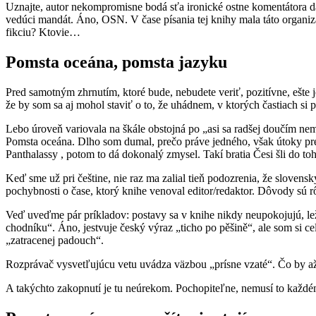
Uznajte, autor nekompromisne bodá sťa ironické ostne komentátora d
vedúci mandát. Áno, OSN. V čase písania tej knihy mala táto organizác
fikciu? Ktovie…
Pomsta oceána, pomsta jazyku
Pred samotným zhrnutím, ktoré bude, nebudete veriť, pozitívne, ešte j
že by som sa aj mohol staviť o to, že uhádnem, v ktorých častiach si pr
Lebo úroveň variovala na škále obstojná po „asi sa radšej doučím ne
Pomsta oceána. Dlho som dumal, prečo práve jedného, však útoky preb
Panthalassy , potom to dá dokonalý zmysel. Takí bratia Česi šli do toho
Keď sme už pri češtine, nie raz ma zalial tieň podozrenia, že slovens
pochybnosti o čase, ktorý knihe venoval editor/redaktor. Dôvody sú rô
Veď uveďme pár príkladov: postavy sa v knihe nikdy neupokojujú, le
chodníku“. Áno, jestvuje český výraz „ticho po pěšině“, ale som si ce
„zatracenej padouch“.
Rozprávač vysvetľujúcu vetu uvádza väzbou „prísne vzaté“. Čo by až ta
A takýchto zakopnutí je tu neúrekom. Pochopiteľne, nemusí to každému