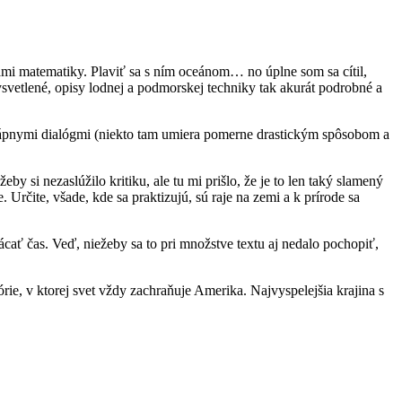
tami matematiky. Plaviť sa s ním oceánom… no úplne som sa cítil,
svetlené, opisy lodnej a podmorskej techniky tak akurát podrobné a
 trápnymi dialógmi (niekto tam umiera pomerne drastickým spôsobom a
 si nezaslúžilo kritiku, ale tu mi prišlo, že je to len taký slamený
Určite, všade, kde sa praktizujú, sú raje na zemi a k prírode sa
ácať čas. Veď, niežeby sa to pri množstve textu aj nedalo pochopiť,
rie, v ktorej svet vždy zachraňuje Amerika. Najvyspelejšia krajina s