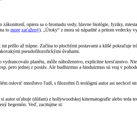
o zákonitostí, opiera sa o hromadu vedy, hlavne biológie, fyziky, mies
 na to
more
zaťažený
). „Útoky“ z mora sú nápadité a pritom vedecky vy
k mi prišlo až trápne. Začína to plochými postavami a klišé pokračuje
všakovakými pseudofilozofickými úvahami.
vydrancovalo planétu, môže náboženstvo, explicitne kresťanstvo. Niežeby
esp. pero jednej z postáv. Ale budhizmus a hinduizmus sú vraj v pohode. 
ém osloviť množstvo ľudí, s filozofmi či teológmi autor asi nechcel str
si autor uťahuje (dúfam) z hollywoodskej kinematografie alebo teda teó
dený hegemón. Veď, zacitujme si: