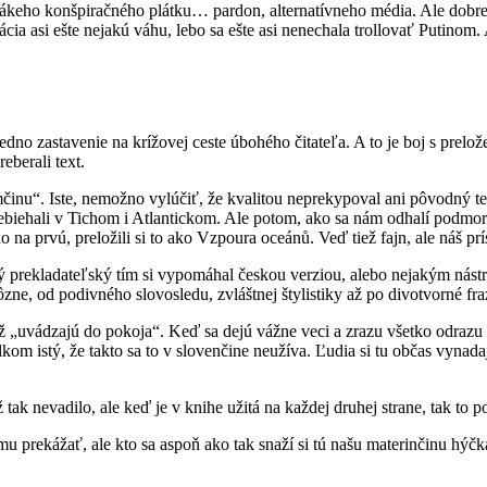
ákeho konšpiračného plátku… pardon, alternatívneho média. Ale dobre 
ia asi ešte nejakú váhu, lebo sa ešte asi nenechala trollovať Putinom. 
edno zastavenie na krížovej ceste úbohého čitateľa. A to je boj s prelo
eberali text.
mčinu“. Iste, nemožno vylúčiť, že kvalitou neprekypoval ani pôvodný 
iehali v Tichom i Atlantickom. Ale potom, ako sa nám odhalí podmorská
 na prvú, preložili si to ako Vzpoura oceánů. Veď tiež fajn, ale náš prí
ký prekladateľský tím si vypomáhal českou verziou, alebo nejakým nástr
zne, od podivného slovosledu, zvláštnej štylistiky až po divotvorné fr
ž „uvádzajú do pokoja“. Keď sa dejú vážne veci a zrazu všetko odrazu
lkom istý, že takto sa to v slovenčine neužíva. Ľudia si tu občas vynad
k nevadilo, ale keď je v knihe užitá na každej druhej strane, tak to po
 prekážať, ale kto sa aspoň ako tak snaží si tú našu materinčinu hýčka