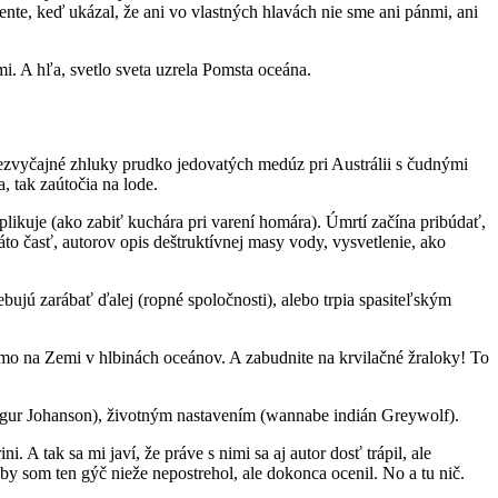
nte, keď ukázal, že ani vo vlastných hlavách nie sme ani pánmi, ani
i. A hľa, svetlo sveta uzrela Pomsta oceána.
ezvyčajné zhluky prudko jedovatých medúz pri Austrálii s čudnými
 tak zaútočia na lode.
ikuje (ako zabiť kuchára pri varení homára). Úmrtí začína pribúdať,
o časť, autorov opis deštruktívnej masy vody, vysvetlenie, ako
ebujú zarábať ďalej (ropné spoločnosti), alebo trpia spasiteľským
amo na Zemi v hlbinách oceánov. A zabudnite na krvilačné žraloky! To
Sigur Johanson), životným nastavením (wannabe indián Greywolf).
. A tak sa mi javí, že práve s nimi sa aj autor dosť trápil, ale
aby som ten gýč nieže nepostrehol, ale dokonca ocenil. No a tu nič.