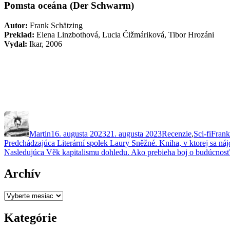
Pomsta oceána (Der Schwarm)
Autor:
Frank Schätzing
Preklad:
Elena Linzbothová, Lucia Čižmáriková, Tibor Hrozáni
Vydal:
Ikar, 2006
Autor
Publikované
Kategórie
Znač
Martin
16. augusta 2023
21. augusta 2023
Recenzie
,
Sci-fi
Frank
Navigácia
Predchádzajúci
Predchádzajúca
Literární spolek Laury Sněžné. Kniha, v ktorej sa ná
Ďalší
článok:
Nasledujúca
Věk kapitalismu dohledu. Ako prebieha boj o budúcnosť
v
článok:
článku
Archív
Archív
Kategórie