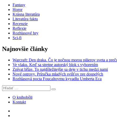
Fantasy
Horor
Krásna literatúra
Literatúra faktu
Recenzie
Reflexie
Rozhlasové hry
Sci-fi
Najnovšie články
Warcraft: Den draka. Čo je nočnou morou pilierov sveta a preč
Ve vlaku. Keď sa stretne autorský blok s vyhorením
Zpívat bříze. To najdôležitejšie sa deje v tichu medzi nami
Nové ostrovy. Príručka mladých svišťov pre dospelých
Rozhlasová pocta Foucaltovmu kyvadlu Umberta Eca
Hľadať:
Vyhľadávanie
O knihobôli
Kontakt
Knihobôľ
na
Knihobôľ