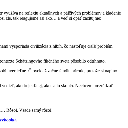
áner využíva na reflexiu aktuálnych a pálčivých problémov a kladenie
osi zle, tak reagujeme asi ako… a veď si opäť zacitujme:
ami vysporiada civilizácia z hlbín, čo nastoľuje ďalší problém.
v kontexte Schätzingovho fikčného sveta pôsobilo odtrhnuto.
ôsobí uveriteľne. Človek až začne fandiť prírode, pretože si naplno
žil vedieť, ako to je ďalej, ako sa to skončí. Nechcem prezrádzať
 na… Rôsol. Všade samý rôsol!
cebooku
.