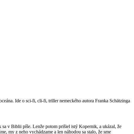
ána. Ide o sci-fi, cli-fi, triller nemeckého autora Franka Schätzinga
 sa v Biblii píše. Lenže potom prišiel istý Kopernik, a ukázal, že
ojíme, my z neho vychádzame a len náhodou sa stalo, že sme