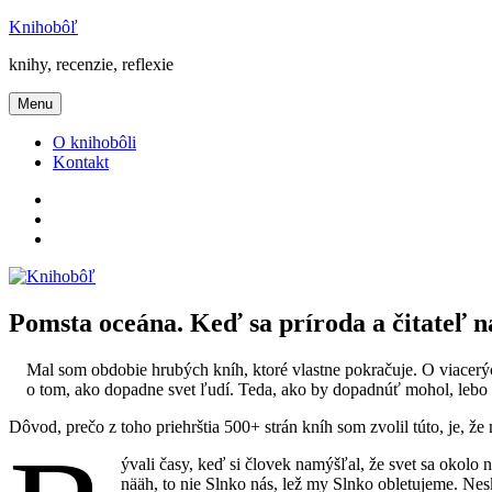
Prejsť
Knihobôľ
na
knihy, recenzie, reflexie
obsah
Menu
O knihobôli
Kontakt
Knihobôľ
na
Knihobôľ
Facebooku
na
E-
Instagrame
mail
Pomsta oceána. Keď sa príroda a čitateľ n
Mal som obdobie hrubých kníh, ktoré vlastne pokračuje. O viacerých
o tom, ako dopadne svet ľudí. Teda, ako by dopadnúť mohol, lebo z
Dôvod, prečo z toho priehrštia 500+ strán kníh som zvolil túto, je, že 
ývali časy, keď si človek namýšľal, že svet sa okolo n
nääh, to nie Slnko nás, lež my Slnko obletujeme. Ne