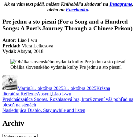
Ak sa vám text páčil, môžete Knihobôľa sledovať na
Instagrame
,
alebo na
Facebooku
.
Pre jednu a sto piesní (For a Song and a Hundred
Songs: A Poet’s Journey Through a Chinese Prison)
Autor:
Liao I-wu
Preklad:
Viera Lelkesová
Vydal:
Absynt, 2018
Obálka slovenského vydania knihy Pre jednu a sto piesní.
Autor
Publikované
Kategórie
Martin
31. októbra 2025
31. októbra 2025
Krásna
Značky
literatúra
,
Reflexie
Absynt
,
Liao I-wu
Navigácia
Predchádzajúci
Predchádzajúca
Spores. Rozhlasová hra, ktorá zmení váš pohľad na
článok:
pleseň na stenách
v
Ďalší
Nasledujúca
Diablo. Stay awhile and listen
článku
článok:
Archív
Archív