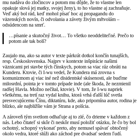
mu nadáva do zločincov a potom mu dôjde, že to vlastne len
opakuje slová jej matky, svojej ženy), to ho vlastne aj zachraňuje.
Veď aký bol rád, keď mohol písať hoc aj propagandu do
väzenských novín, či odvolania a závety živým mŕtvolám –
odsúdencom na smrť.
…písanie a skutočný život… To všetko neoddeliteľné. Prečo to
potom ale tak bolí?
Zaujalo ma, ako sa autor v texte párkrát dotkol končín tunajších,
resp. Československa. Najprv v kontexte inšpirácie našimi
väznicami pri stavbe tých čínskych, potom sa viac ráz obráti na
Kunderu. Ktovie, či I-wu vedel, že Kundera má zrovna s
komunizmom aj viac iné než disidentské skúsenosti, ale buďme
milosrdní, pointa je v tomto prípade inde (ale škoda, že nezmienil
radšej Havla. Možno nečítal, ktovie). V tom, že I-wu napriek
všetkému, na tretí raz vydal knihu, ktorá vrhá ďalší lúč svetla
presvecujúcemu Čínu, diktatúru, kde, ako pripomína autor, rodina je
blízko, ale najbližšie vám je Strana a polícia.
A zároveň tým svetlom odhaľuje aj to zlé, čo drieme v každom z
nás. Lebo čitateľ si skôr či neskôr musí položiť otázku, že čo by bol
ochotný, schopný vykonať preto, aby nemusel spávať obtočený
okolo vedra, ktoré slúži ako záchod pre dvadsať sedem ľudí.