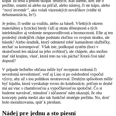
kopať za seba a pritom skopať druhých. Raz darmo, keď ide o
prežitie, ostatní sú alebo na príťaž, alebo nástroj, či ste kápo, alebo
“nový inventár”
, ako volali väzenských nováčikov (vidíte tú
dehumanizáciu, že?).
Je jedno, či sedíte za vraždu, alebo za báseň. Všetkých okrem
materiálnej a fyzickej biedy ťaží aj strata dôstojnosti a tých
intelektuálov aj vedomie nespravodlivosti a bezmocnosti. Ešte aj ten
posledný zlodejíček chápe podstatu zločinu vo svojom skutku, ale
básnik? Alebo úradník, ktorý odmietol robiť kamarátom službičky,
nechať sa korumpovať. Však iste, podkopal systém (hoci v
skutočnosti len ukázal na jeho zvrhlosť), ale chápete, ako možno
mať rád krajinu, vlasť, ktorá toto na vás pácha? Ktorá čosi také
dopustí?
V prípade bežného občana môže byť receptom vedomá či
nevedomá nevedomosť, veď aj Liao si po oslobodení vypočul
výzvy, aby už s tou politikou neotravoval. Druhým spôsobom môže
byť lojalita, ktorá vyeskaluje rovno do kolaborácie, pričom to druhé
má asi viac s chamtivosťou a vypočítavosťou spoločné. Čo si
budeme navrávať, minulosť i súčasnosť nám ukazujú, že oba
koncepty patria medzi ako tak funkčné stratégie prežitia. No, dosť
bolo moralizovania, späť k piesňam.
Nádej pre jednu a sto piesní