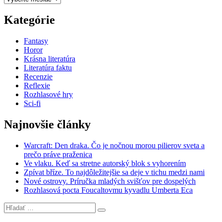
Kategórie
Fantasy
Horor
Krásna literatúra
Literatúra faktu
Recenzie
Reflexie
Rozhlasové hry
Sci-fi
Najnovšie články
Warcraft: Den draka. Čo je nočnou morou pilierov sveta a
prečo práve praženica
Ve vlaku. Keď sa stretne autorský blok s vyhorením
Zpívat bříze. To najdôležitejšie sa deje v tichu medzi nami
Nové ostrovy. Príručka mladých svišťov pre dospelých
Rozhlasová pocta Foucaltovmu kyvadlu Umberta Eca
Hľadať:
Vyhľadávanie