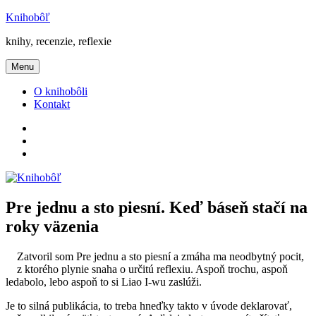
Prejsť
Knihobôľ
na
knihy, recenzie, reflexie
obsah
Menu
O knihobôli
Kontakt
Knihobôľ
na
Knihobôľ
Facebooku
na
E-
Instagrame
mail
Pre jednu a sto piesní. Keď báseň stačí na
roky väzenia
Zatvoril som Pre jednu a sto piesní a zmáha ma neodbytný pocit,
z ktorého plynie snaha o určitú reflexiu. Aspoň trochu, aspoň
ledabolo, lebo aspoň to si Liao I-wu zaslúži.
Je to silná publikácia, to treba hneďky takto v úvode deklarovať,