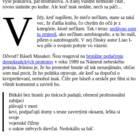
vyše polkilová, päťstostranová. A ďalej vlastne nemusíte čítať,
rovno siahnite po knihe. Ale keď inak nedáte, nech sa páči…
V
ždy, keď napíšem, že niečo nečítam, stane sa taká
vec, že ďalšia kniha, čo chytím do očú je z
kategórie, ktoré nečítam. Tak i teraz:
nedávno som
tu zmienil
, ako nečítam autobiografie, a tu ho máš,
píšem o autobiografii. V nej čínsky autor Liao I-
wu píše o svojom pobyte vo väzení.
Dôvod? Báseň Masaker. Ňou reagoval na
brutálne potlačenie
demokratických protestov
v roku 1989 na Námestí nebeského
pokoja. Iróniou je, že ho protestné hnutie až tak nezaujímalo, občas
som mal pocit, že ho politika otravuje, ale keď sa dopočul o
krviprelievaní, nemohol inak. Čiže pre báseň a neskôr pre film si ho
všimli komunisti a zavreli ho.
Bitkári bez hraníc po tisícoch padajú; obrnení profesionálni
zabijaci
plávajú v mori
krvi, podpaľujú domy s tesne zavretými oknami, leštia si
svoje
vojenské čižmy
o sukne mŕtvych dievčat. Nedokážu sa báť.