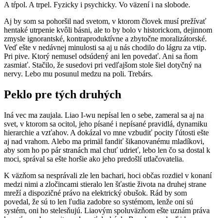
A tŕpol. A trpel. Fyzicky i psychicky. Vo väzení i na slobode.
Aj by som sa pohoršil nad svetom, v ktorom človek musí prežívať
hentaké utrpenie kvôli básni, ale to by bolo v historickom, dejinnom
zmysle ignorantské, kontraproduktívne a zbytočne moralizátorské.
Veď ešte v nedávnej minulosti sa aj u nás chodilo do lágru za vtip.
Pri pive. Ktorý nemusel odsúdený ani len povedať. Ani sa ňom
zasmiať. Stačilo, že susedovi pri vedľajšom stole šiel dotyčný na
nervy. Lebo mu posunul medzu na poli. Trebárs.
Peklo pre tých druhých
Iná vec ma zaujala. Liao I-wu nepísal len o sebe, zameral sa aj na
svet, v ktorom sa ocitol, jeho písané i nepísané pravidlá, dynamiku
hierarchie a vzťahov. A dokázal vo mne vzbudiť pocity ľútosti ešte
aj nad vrahom. Alebo ma primäl fandiť šikanovanému mladíkovi,
aby som ho po pár stranách mal chuť udrieť, lebo len čo sa dostal k
moci, správal sa ešte horšie ako jeho predošlí utlačovatelia.
K väzňom sa nesprávali zle len bachari, hoci občas rozdiel v konaní
medzi nimi a zločincami stieralo len šťastie života na druhej strane
mreží a dispozičné právo na elektrický obušok. Rád by som
povedal, že sú to len ľudia zadobre so systémom, lenže oni sú
systém, oni ho stelesňujú. Liaovým spoluväzňom ešte uznám práva