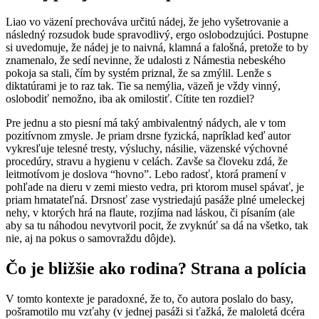
Liao vo väzení prechováva určitú nádej, že jeho vyšetrovanie a
následný rozsudok bude spravodlivý, ergo oslobodzujúci. Postupne
si uvedomuje, že nádej je to naivná, klamná a falošná, pretože to by
znamenalo, že sedí nevinne, že udalosti z Námestia nebeského
pokoja sa stali, čím by systém priznal, že sa zmýlil. Lenže s
diktatúrami je to raz tak. Tie sa nemýlia, väzeň je vždy vinný,
oslobodiť nemožno, iba ak omilostiť. Cítite ten rozdiel?
Pre jednu a sto piesní má taký ambivalentný nádych, ale v tom
pozitívnom zmysle. Je priam drsne fyzická, napríklad keď autor
vykresľuje telesné tresty, výsluchy, násilie, väzenské výchovné
procedúry, stravu a hygienu v celách. Zavše sa človeku zdá, že
leitmotívom je doslova “hovno”. Lebo radosť, ktorá pramení v
pohľade na dieru v zemi miesto vedra, pri ktorom musel spávať, je
priam hmatateľná. Drsnosť zase vystriedajú pasáže plné umeleckej
nehy, v ktorých hrá na flaute, rozjíma nad láskou, či písaním (ale
aby sa tu náhodou nevytvoril pocit, že zvyknúť sa dá na všetko, tak
nie, aj na pokus o samovraždu dôjde).
Čo je bližšie ako rodina? Strana a polícia
V tomto kontexte je paradoxné, že to, čo autora poslalo do basy,
pošramotilo mu vzťahy (v jednej pasáži si ťažká, že maloletá dcéra