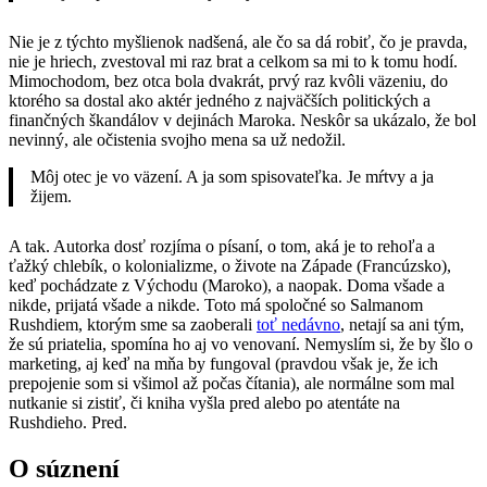
Nie je z týchto myšlienok nadšená, ale čo sa dá robiť, čo je pravda,
nie je hriech, zvestoval mi raz brat a celkom sa mi to k tomu hodí.
Mimochodom, bez otca bola dvakrát, prvý raz kvôli väzeniu, do
ktorého sa dostal ako aktér jedného z najväčších politických a
finančných škandálov v dejinách Maroka. Neskôr sa ukázalo, že bol
nevinný, ale očistenia svojho mena sa už nedožil.
Môj otec je vo väzení. A ja som spisovateľka. Je mŕtvy a ja
žijem.
A tak. Autorka dosť rozjíma o písaní, o tom, aká je to rehoľa a
ťažký chlebík, o kolonializme, o živote na Západe (Francúzsko),
keď pochádzate z Východu (Maroko), a naopak. Doma všade a
nikde, prijatá všade a nikde. Toto má spoločné so Salmanom
Rushdiem, ktorým sme sa zaoberali
toť nedávno
, netají sa ani tým,
že sú priatelia, spomína ho aj vo venovaní. Nemyslím si, že by šlo o
marketing, aj keď na mňa by fungoval (pravdou však je, že ich
prepojenie som si všimol až počas čítania), ale normálne som mal
nutkanie si zistiť, či kniha vyšla pred alebo po atentáte na
Rushdieho. Pred.
O súznení