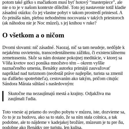
potom také gifko s mačiatkom musí byť hotový “masterpiece”, ale
nie o to je v našom kontexte dôležité. Toto jej nastavenie totiž kladie
zásadnú otázku: čo jej vlastne pobyt v takom prostredí priniesol. A
čo prináša nám, plebsu nehodnému nocovania v takých priestoroch
(ak náhodou nie je Noc múzeí), s jej knihou v ruke?
O všetkom a o ničom
Dvomi slovami: nič zásadné. Naozaj, nič sa tam neudeje, nedôjde k
nejakému osvieteniu, transcedentálnemu zážitku, či existenciálnemu
zemetraseniu. Skôr sa nám dostane pokojnej meditácie, v ktorej sa
Vôňa kvetov noci ponúka množstvo tém – okrem vyššie
naznačeného umenia, Benátky autorku primäjú zauvažovať
napríklad nad turizmom (neobstál práve najlepšie, turista sa zmenil
na ďalšieho spotrebiteľa), cestovaním ako takým, pričom citujúc
Sándora Máraia súhlasí s nasledovným:
Skutočne ma nezaujímajú mestá a krajiny. Odjakživa ma
zaujímali ľudia.
Toto vnesie aj priamo do svojho pobytu v múzeu, iste, dozvieme sa,
čo to je za budovu, ako sa to stalo, že sa ním stala colnica, a tak
podobne, ale to nájdeme v kadejakej brožúre, múzeum je tu pre ňu,
podobne ako Benátky pre turistu, len kulisa.