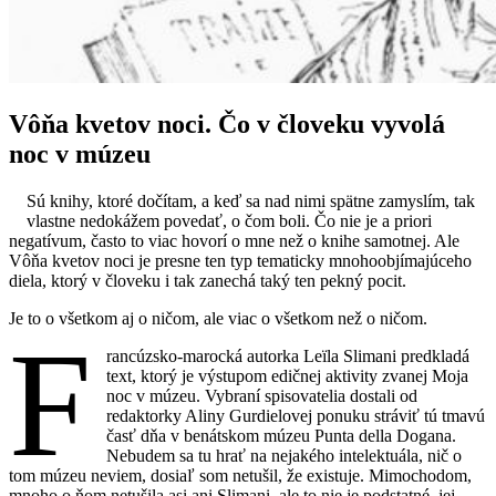
Vôňa kvetov noci. Čo v človeku vyvolá
noc v múzeu
Sú knihy, ktoré dočítam, a keď sa nad nimi spätne zamyslím, tak
vlastne nedokážem povedať, o čom boli. Čo nie je a priori
negatívum, často to viac hovorí o mne než o knihe samotnej. Ale
Vôňa kvetov noci je presne ten typ tematicky mnohoobjímajúceho
diela, ktorý v človeku i tak zanechá taký ten pekný pocit.
Je to o všetkom aj o ničom, ale viac o všetkom než o ničom.
F
rancúzsko-marocká autorka Leïla Slimani predkladá
text, ktorý je výstupom edičnej aktivity zvanej Moja
noc v múzeu. Vybraní spisovatelia dostali od
redaktorky Aliny Gurdielovej ponuku stráviť tú tmavú
časť dňa v benátskom múzeu Punta della Dogana.
Nebudem sa tu hrať na nejakého intelektuála, nič o
tom múzeu neviem, dosiaľ som netušil, že existuje. Mimochodom,
mnoho o ňom netušila asi ani Slimani, ale to nie je podstatné, jej