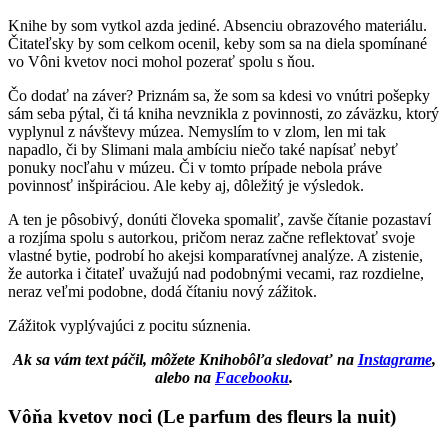
Knihe by som vytkol azda jediné. Absenciu obrazového materiálu.
Čitateľsky by som celkom ocenil, keby som sa na diela spomínané
vo Vôni kvetov noci mohol pozerať spolu s ňou.
Čo dodať na záver? Priznám sa, že som sa kdesi vo vnútri pošepky
sám seba pýtal, či tá kniha nevznikla z povinnosti, zo záväzku, ktorý
vyplynul z návštevy múzea. Nemyslím to v zlom, len mi tak
napadlo, či by Slimani mala ambíciu niečo také napísať nebyť
ponuky nocľahu v múzeu. Či v tomto prípade nebola práve
povinnosť inšpiráciou. Ale keby aj, dôležitý je výsledok.
A ten je pôsobivý, donúti človeka spomaliť, zavše čítanie pozastaví
a rozjíma spolu s autorkou, pričom neraz začne reflektovať svoje
vlastné bytie, podrobí ho akejsi komparatívnej analýze. A zistenie,
že autorka i čitateľ uvažujú nad podobnými vecami, raz rozdielne,
neraz veľmi podobne, dodá čítaniu nový zážitok.
Zážitok vyplývajúci z pocitu súznenia.
Ak sa vám text páčil, môžete Knihobôľa sledovať na
Instagrame
,
alebo na
Facebooku
.
Vôňa kvetov noci (Le parfum des fleurs la nuit)