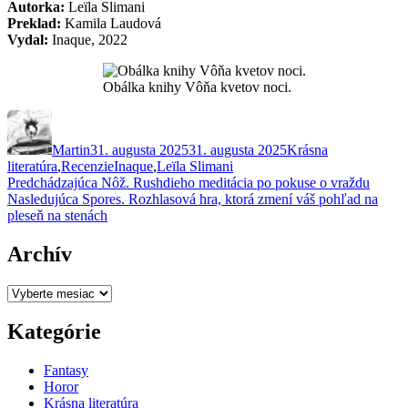
Autorka:
Leïla Slimani
Preklad:
Kamila Laudová
Vydal:
Inaque, 2022
Obálka knihy Vôňa kvetov noci.
Autor
Publikované
Kategórie
Martin
31. augusta 2025
31. augusta 2025
Krásna
Značky
literatúra
,
Recenzie
Inaque
,
Leïla Slimani
Navigácia
Predchádzajúci
Predchádzajúca
Nôž. Rushdieho meditácia po pokuse o vraždu
Ďalší
článok:
Nasledujúca
Spores. Rozhlasová hra, ktorá zmení váš pohľad na
v
článok:
pleseň na stenách
článku
Archív
Archív
Kategórie
Fantasy
Horor
Krásna literatúra