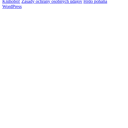
Knihobôľ
Zásady ochrany osobných údajov
Hrdo poháňa
WordPress