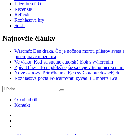
Literatúra faktu
Recenzie
Reflexie
Rozhlasové hry
Sci-fi
Najnovšie články
Warcraft: Den draka. Čo je nočnou morou pilierov sveta a
prečo práve praženica
Ve vlaku. Keď sa stretne autorský blok s vyhorením
Zpívat bříze. To najdôležitejšie sa deje v tichu medzi nami
Nové ostrovy. Príručka mladých svišťov pre dospelých
Rozhlasová pocta Foucaltovmu kyvadlu Umberta Eca
Hľadať:
Vyhľadávanie
O knihobôli
Kontakt
Knihobôľ
na
Knihobôľ
Facebooku
na
E-
Instagrame
mail