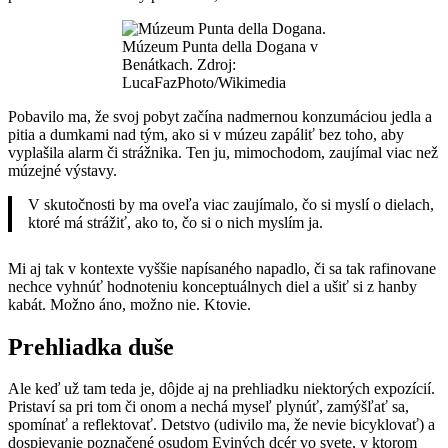
Múzeum Punta della Dogana v
Benátkach. Zdroj:
LucaFazPhoto/Wikimedia
Pobavilo ma, že svoj pobyt začína nadmernou konzumáciou jedla a
pitia a dumkami nad tým, ako si v múzeu zapáliť bez toho, aby
vyplašila alarm či strážnika. Ten ju, mimochodom, zaujímal viac než
múzejné výstavy.
V skutočnosti by ma oveľa viac zaujímalo, čo si myslí o dielach,
ktoré má strážiť, ako to, čo si o nich myslím ja.
Mi aj tak v kontexte vyššie napísaného napadlo, či sa tak rafinovane
nechce vyhnúť hodnoteniu konceptuálnych diel a ušiť si z hanby
kabát. Možno áno, možno nie. Ktovie.
Prehliadka duše
Ale keď už tam teda je, dôjde aj na prehliadku niektorých expozícií.
Pristaví sa pri tom či onom a nechá myseľ plynúť, zamýšľať sa,
spomínať a reflektovať. Detstvo (udivilo ma, že nevie bicyklovať) a
dospievanie poznačené osudom Eviných dcér vo svete, v ktorom