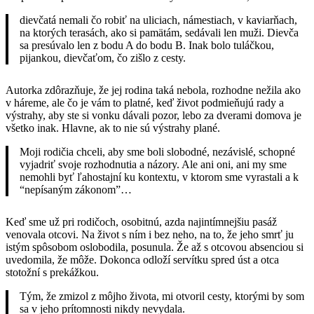
dievčatá nemali čo robiť na uliciach, námestiach, v kaviarňach,
na ktorých terasách, ako si pamätám, sedávali len muži. Dievča
sa presúvalo len z bodu A do bodu B. Inak bolo tuláčkou,
pijankou, dievčaťom, čo zišlo z cesty.
Autorka zdôrazňuje, že jej rodina taká nebola, rozhodne nežila ako
v háreme, ale čo je vám to platné, keď život podmieňujú rady a
výstrahy, aby ste si vonku dávali pozor, lebo za dverami domova je
všetko inak. Hlavne, ak to nie sú výstrahy plané.
Moji rodičia chceli, aby sme boli slobodné, nezávislé, schopné
vyjadriť svoje rozhodnutia a názory. Ale ani oni, ani my sme
nemohli byť ľahostajní ku kontextu, v ktorom sme vyrastali a k
“nepísaným zákonom”…
Keď sme už pri rodičoch, osobitnú, azda najintímnejšiu pasáž
venovala otcovi. Na život s ním i bez neho, na to, že jeho smrť ju
istým spôsobom oslobodila, posunula. Že až s otcovou absenciou si
uvedomila, že môže. Dokonca odloží servítku spred úst a otca
stotožní s prekážkou.
Tým, že zmizol z môjho života, mi otvoril cesty, ktorými by som
sa v jeho prítomnosti nikdy nevydala.