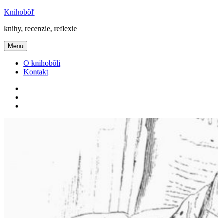
Prejsť
Knihobôľ
na
knihy, recenzie, reflexie
obsah
Menu
O knihobôli
Kontakt
Knihobôľ
na
Knihobôľ
Facebooku
na
E-
Instagrame
mail