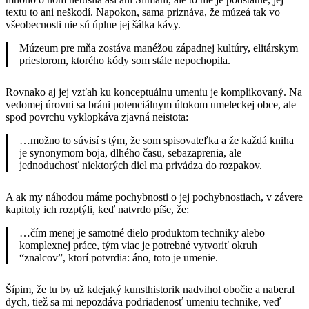
textu to ani neškodí. Napokon, sama priznáva, že múzeá tak vo
všeobecnosti nie sú úplne jej šálka kávy.
Múzeum pre mňa zostáva manéžou západnej kultúry, elitárskym
priestorom, ktorého kódy som stále nepochopila.
Rovnako aj jej vzťah ku konceptuálnu umeniu je komplikovaný. Na
vedomej úrovni sa bráni potenciálnym útokom umeleckej obce, ale
spod povrchu vyklopkáva zjavná neistota:
…možno to súvisí s tým, že som spisovateľka a že každá kniha
je synonymom boja, dlhého času, sebazaprenia, ale
jednoduchosť niektorých diel ma privádza do rozpakov.
A ak my náhodou máme pochybnosti o jej pochybnostiach, v závere
kapitoly ich rozptýli, keď natvrdo píše, že:
…čím menej je samotné dielo produktom techniky alebo
komplexnej práce, tým viac je potrebné vytvoriť okruh
“znalcov”, ktorí potvrdia: áno, toto je umenie.
Šípim, že tu by už kdejaký kunsthistorik nadvihol obočie a naberal
dych, tiež sa mi nepozdáva podriadenosť umeniu technike, veď