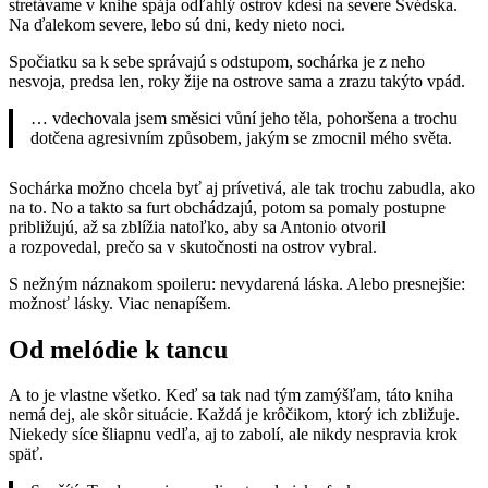
stretávame v knihe spája odľahlý ostrov kdesi na severe Švédska.
Na ďalekom severe, lebo sú dni, kedy nieto noci.
Spočiatku sa k sebe správajú s odstupom, sochárka je z neho
nesvoja, predsa len, roky žije na ostrove sama a zrazu takýto vpád.
… vdechovala jsem směsici vůní jeho těla, pohoršena a trochu
dotčena agresivním způsobem, jakým se zmocnil mého světa.
Sochárka možno chcela byť aj prívetivá, ale tak trochu zabudla, ako
na to. No a takto sa furt obchádzajú, potom sa pomaly postupne
približujú, až sa zblížia natoľko, aby sa Antonio otvoril
a rozpovedal, prečo sa v skutočnosti na ostrov vybral.
S nežným náznakom spoileru: nevydarená láska. Alebo presnejšie:
možnosť lásky. Viac nenapíšem.
Od melódie k tancu
A to je vlastne všetko. Keď sa tak nad tým zamýšľam, táto kniha
nemá dej, ale skôr situácie. Každá je krôčikom, ktorý ich zbližuje.
Niekedy síce šliapnu vedľa, aj to zabolí, ale nikdy nespravia krok
späť.