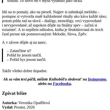
Soužítí. To slovo mi v mysli vytanulo jako facka.
Idú na to pomaly, ako na pieseň. Najprv si zahmkajú melódiu –
postupne si vytvorila malé každodenné rituály ako káva každé ráno;
potom prídu rad na slová – dialógy, monológy, veci vypovedané
i nevypovedané; až napokon dôjde na finálny spev – začnú si
rozumieť. A to nepíšem náhodou, kniha je štruktúrovaná do troch
častí presne tak pomenovanými: Melodie, Slova, Zpěv.
A v závere dôjde aj na tanec.
– Zatančíme si?
Pořád by jenom tančil.
– Pořád bys jenom tančil.
Takže všetko dobre dopadne.
Ak sa vám text páčil, môžete Knihobôľa sledovať na
Instagrame
,
alebo na
Facebooku
.
Zpívat bříze
Autorka:
Veronika Opatřilová
Vydal:
Prostor, 2026