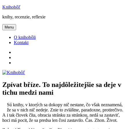
Prejsť
Knihobôľ
na
knihy, recenzie, reflexie
obsah
Menu
O knihobôli
Kontakt
Knihobôľ
na
Knihobôľ
Facebooku
na
E-
Instagrame
mail
Zpívat bříze. To najdôležitejšie sa deje v
tichu medzi nami
Sú knihy, v ktorých sa dokopy nič nestane, čo však neznamená,
že sa v nich nič nedeje. Znie to zvláštne, paradoxne, protirečivo.
A i tak človek číta, obracia stránku za stránkou, nedá sa zastaviť,
hoci má pocit, že sa predsa len čosi zastavilo. Čas. Zhon. Život.