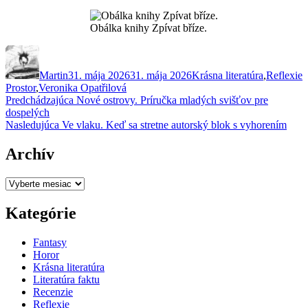
Obálka knihy Zpívat bříze.
Autor
Publikované
Kategórie
Z
Martin
31. mája 2026
31. mája 2026
Krásna literatúra
,
Reflexie
Prostor
,
Veronika Opatřilová
Navigácia
Predchádzajúci
Predchádzajúca
Nové ostrovy. Príručka mladých svišťov pre
článok:
dospelých
v
Ďalší
Nasledujúca
Ve vlaku. Keď sa stretne autorský blok s vyhorením
článku
článok:
Archív
Archív
Kategórie
Fantasy
Horor
Krásna literatúra
Literatúra faktu
Recenzie
Reflexie