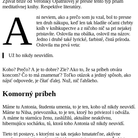
Zpívat bříze od Veroniky Opatřilovej je presne tento typ priam
meditatívnej knihy. Respektíve literatúry.
A
ni neviem, ako a prečo som ju vzal, bol to presne
ten druh nákupu, keď len tak hladíte očami chrbty
kníh v kníhkupectve a z ničoho nič sa pri nejakej
pristavíte. Oslovila ma obálka, oslovil ma názov.
Jedno i druhé také lyrické, farbisté, čistá príroda.
Oslovila ma prvá veta:
Už ho nikdy neuvidím.
Koho? Prečo? A je to dobre? Zle? Ako to, že sa príbeh otvára
koncom? Čo to má znamenať? Toľko otázok a jediný spôsob, ako
nájsť odpovede, je čítať ďalej. Nuž, nič ľahšieho.
Komorný príbeh
Máme tu Antonia, študenta umenia, to je ten, koho už nikdy neuvidí.
Máme tu Nilsa, prievozníka, to je ten, ktorý ho priviezol i odváža.
A máme tu starnúcu ženu, zaslúžilú, aktuálne neaktívnu,
hibernujúcu sochárku, tú, ktorá toho Antonia už nikdy neuvidí.
Tieto tri postavy, s ktorými sa tak nejako hmatateľne, aktívne